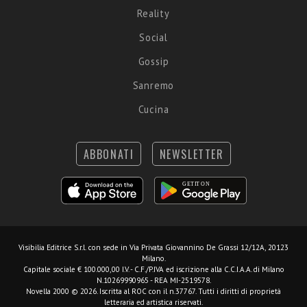
Reality
Social
Gossip
Sanremo
Cucina
ABBONATI
NEWSLETTER
Visibilia Editrice S.r.l.
con sede in Via Privata Giovannino De Grassi 12/12A, 20123
Milano.
Capitale sociale € 100.000,00 I.V. - C.F./P.IVA ed iscrizione alla C.C.I.A.A. di Milano
N.10269990965 - REA MI-2519578.
Novella 2000 © 2026. Iscritta al ROC con il n.37767. Tutti i diritti di proprietà
letteraria ed artistica riservati.