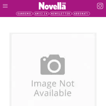
SANREMO
AMICI 24
NEWSLETTER
ABBONATI