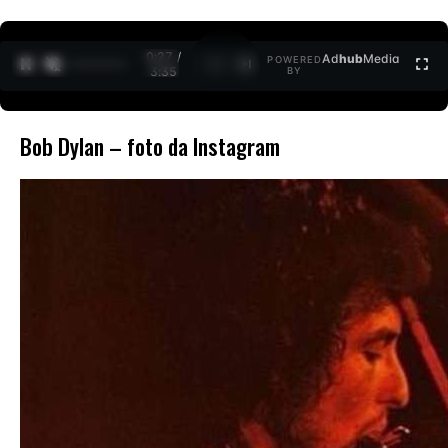
0:27 /
Ad
hub
Media
POWERED
1
/
2
3:35
BY
Bob Dylan – foto da Instagram