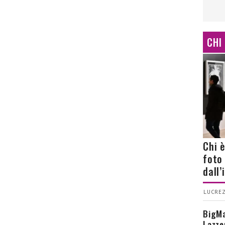
CHI
Chi 
foto
dall
LUCREZ
BigMa
Lazze