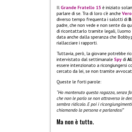
Il
Grande Fratello 15
è iniziato sola
parlare di se. Tra di loro c’è anche
Vero
diverso tempo frequenta i salotti di
B
padre, che non vede e non sente da qu
di ricontattarlo tramite legali, l’uomo
data anche dalla speranza che Bobby 
riallacciare i rapporti.
Tuttavia, però, la giovane potrebbe ric
intervistato dal settimanale
Spy
di
Al
essere intenzionato a ricongiungersi 
cercato da lei, se non tramite avvocati
Queste le forti parole:
“Ho mantenuto questa ragazza, senza farl
che non le parlo se non attraverso le de
sembra ridicolo. E poi i ricongiungimenti 
chiamando la persona e parlandosi”
Ma non è tutto.