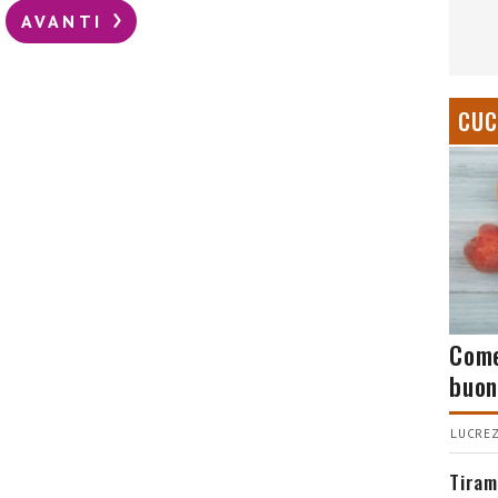
AVANTI
CUC
Come
buon
LUCREZ
Tiram