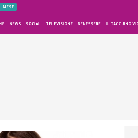
AL MESE
ME
NEWS
SOCIAL
TELEVISIONE
BENESSERE
IL TACCUINO VI