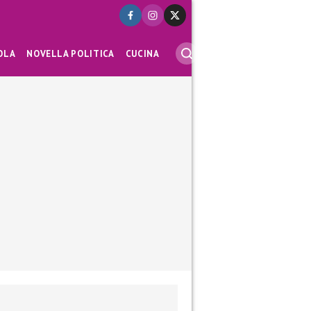
OLA
NOVELLA POLITICA
CUCINA