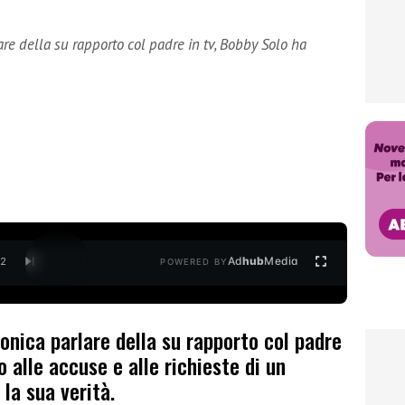
lare della su rapporto col padre in tv, Bobby Solo ha
Ad
hub
Media
/
2
POWERED BY
ronica parlare della su rapporto col padre
o alle accuse e alle richieste di un
la sua verità.