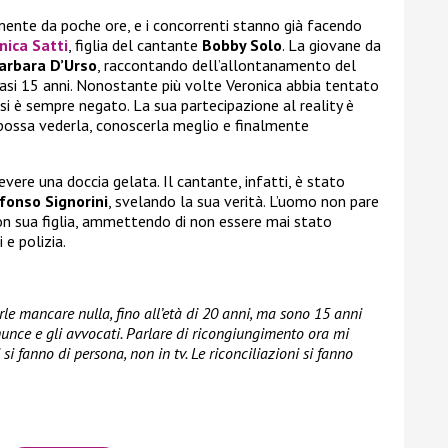
mente da poche ore, e i concorrenti stanno già facendo
nica Satti
, figlia del cantante
Bobby Solo
. La giovane da
arbara D’Urso
, raccontando dell’allontanamento del
asi 15 anni. Nonostante più volte Veronica abbia tentato
 si è sempre negato. La sua partecipazione al reality è
possa vederla, conoscerla meglio e finalmente
evere una doccia gelata. Il cantante, infatti, è stato
fonso Signorini
, svelando la sua verità. L’uomo non pare
con sua figlia, ammettendo di non essere mai stato
 e polizia.
e mancare nulla, fino all’età di 20 anni, ma sono 15 anni
nunce e gli avvocati. Parlare di ricongiungimento ora mi
si fanno di persona, non in tv. Le riconciliazioni si fanno