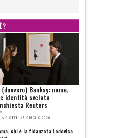
 È?
è (davvero) Banksy: nome,
 e identità svelata
’inchiesta Reuters
IA CIOTTI | 13 GIUGNO 2026
ma, chi è la fidanzata Lodovica
rini