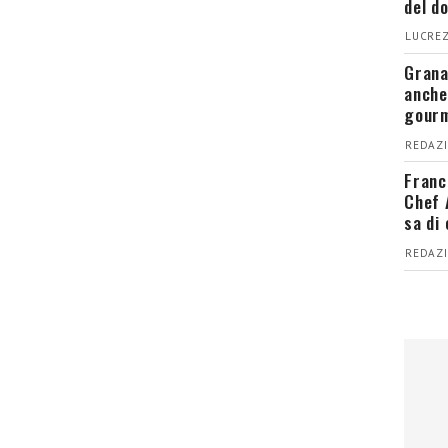
del d
LUCREZ
Grana
anche
gour
REDAZI
Franc
Chef 
sa di
REDAZI