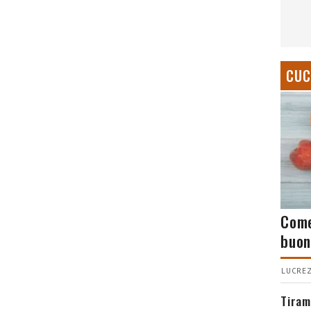
CUC
Come
buon
LUCREZ
Tiram