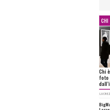
CHI
Chi 
foto
dall
LUCREZ
BigMa
Lazze