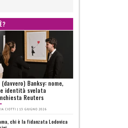
 È?
è (davvero) Banksy: nome,
 e identità svelata
’inchiesta Reuters
IA CIOTTI | 13 GIUGNO 2026
ma, chi è la fidanzata Lodovica
rini