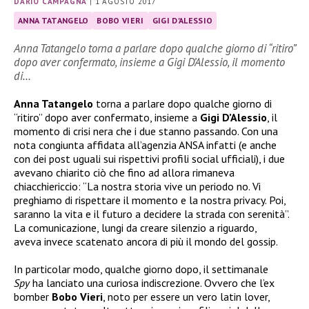
DARIO CAMPAGNA
|
1 AGOSTO 2017
ANNA TATANGELO
BOBO VIERI
GIGI D'ALESSIO
Anna Tatangelo torna a parlare dopo qualche giorno di “ritiro”
dopo aver confermato, insieme a Gigi D’Alessio, il momento
di…
Anna Tatangelo
torna a parlare dopo qualche giorno di
“ritiro” dopo aver confermato, insieme a
Gigi D’Alessio
, il
momento di crisi nera che i due stanno passando. Con una
nota congiunta affidata all’agenzia ANSA infatti (e anche
con dei post uguali sui rispettivi profili social ufficiali), i due
avevano chiarito ciò che fino ad allora rimaneva
chiacchiericcio: “La nostra storia vive un periodo no. Vi
preghiamo di rispettare il momento e la nostra privacy. Poi,
saranno la vita e il futuro a decidere la strada con serenità”.
La comunicazione, lungi da creare silenzio a riguardo,
aveva invece scatenato ancora di più il mondo del gossip.
In particolar modo, qualche giorno dopo, il settimanale
Spy
ha lanciato una curiosa indiscrezione. Ovvero che l’ex
bomber
Bobo Vieri
, noto per essere un vero latin lover,