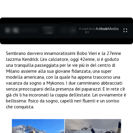
0:30 /
Ad
hub
Media
POWERED
1
/
2
1:40
BY
Sembrano davvero innamoratissimi Bobo Vieri e la 27enne
Jazzma Kendrick. L’ex calciatore, oggi 42enne, si è goduto
una tranquilla passeggiata per le vie più in del centro di
Milano assieme alla sua giovane fidanzata, una super
modella americana, con la quale ha appena trascorso una
vacanza da sogno a Mykonos. I due camminano abbracciati
senza preoccuparsi della presenza dei paparazzi. E in rete c’è
già chi li ha incoronati la coppia dell’estate. Lei ovviamente è
bellissima: fisico da sogno, capelli neri fluenti e un sorriso
che conquista.