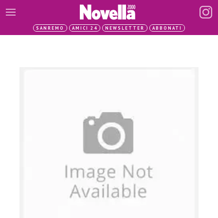
SANREMO
AMICI 24
NEWSLETTER
ABBONATI