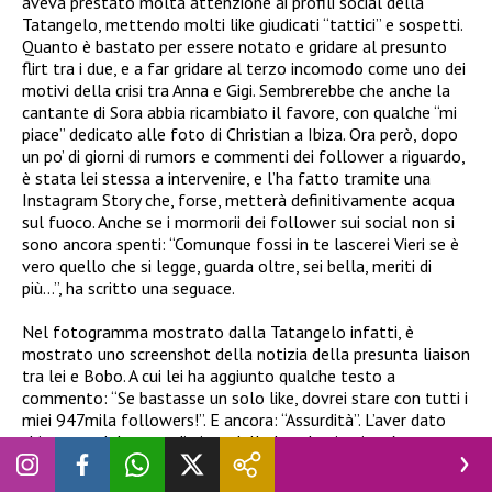
aveva prestato molta attenzione ai profili social della
Tatangelo, mettendo molti like giudicati “tattici” e sospetti.
Quanto è bastato per essere notato e gridare al presunto
flirt tra i due, e a far gridare al terzo incomodo come uno dei
motivi della crisi tra Anna e Gigi. Sembrerebbe che anche la
cantante di Sora abbia ricambiato il favore, con qualche “mi
piace” dedicato alle foto di Christian a Ibiza. Ora però, dopo
un po’ di giorni di rumors e commenti dei follower a riguardo,
è stata lei stessa a intervenire, e l’ha fatto tramite una
Instagram Story che, forse, metterà definitivamente acqua
sul fuoco. Anche se i mormorii dei follower sui social non si
sono ancora spenti: “Comunque fossi in te lascerei Vieri se è
vero quello che si legge, guarda oltre, sei bella, meriti di
più…”, ha scritto una seguace.
Nel fotogramma mostrato dalla Tatangelo infatti, è
mostrato uno screenshot della notizia della presunta liaison
tra lei e Bobo. A cui lei ha aggiunto qualche testo a
commento: “Se bastasse un solo like, dovrei stare con tutti i
miei 947mila followers!”. E ancora: “Assurdità”. L’aver dato
chiarezza, dal punto di vista della loro beniamina, è stato un
vero e proprio sospiro di sollievo per molti fan: “Ho
guardato Ig Story e mi viene da ridere, tranquilla ti