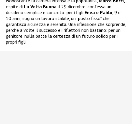
Nonostante la carriera intensa e la popolarità,
Marco Bocci
,
ospite di
La Volta Buona
il 29 dicembre, confessa un
desiderio semplice e concreto: per i figli
Enea e Pablo
, 9 e
10 anni, sogna un lavoro stabile, un “posto fisso” che
garantisca sicurezza e serenità. Una riflessione che sorprende,
perché a volte il successo e i riflettori non bastano: per un
genitore, nulla batte la certezza di un futuro solido per i
propri figli.