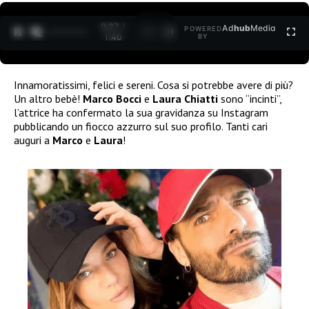
0:28 /
Ad
hub
Media
POWERED
1
/
2
1:40
BY
Innamoratissimi, felici e sereni. Cosa si potrebbe avere di più?
Un altro bebè!
Marco
Bocci
e
Laura
Chiatti
sono “incinti”,
l’attrice ha confermato la sua gravidanza su Instagram
pubblicando un fiocco azzurro sul suo profilo. Tanti cari
auguri a
Marco
e
Laura
!