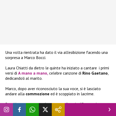
Una volta rientrata ha dato il via all’esibizione facendo una
sorpresa a
Marco Bocci.
Laura Chiatti da dietro le quinte ha iniziato a cantare
i primi
versi di
A mano a mano
,
celebre canzone di
Rino Gaetano
,
dedicandoli al marito.
Marco, dopo aver riconosciuto la sua voce, si è lasciato
andare alla
commozione
ed è scoppiato in lacrime.
Bocci ha commentato la sorpresa dicendo: “Questo è un
colpo veramente basso. Mi trovo anche in uno stato d’animo
particolare…”.