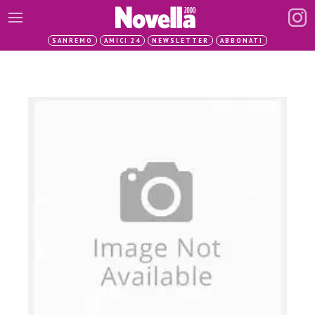
SANREMO
AMICI 24
NEWSLETTER
ABBONATI