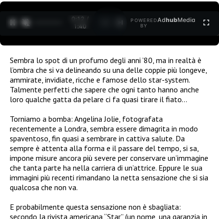
0:13 /
Ad
hub
Media
POWERED
1
/
2
1:40
BY
Sembra lo spot di un profumo degli anni ’80, ma in realtà è
l’ombra che si va delineando su una delle coppie più longeve,
ammirate, invidiate, ricche e famose dello star-system.
Talmente perfetti che sapere che ogni tanto hanno anche
loro qualche gatta da pelare ci fa quasi tirare il fiato…
Torniamo a bomba: Angelina Jolie, fotografata
recentemente a Londra, sembra essere dimagrita in modo
spaventoso, fin quasi a sembrare in cattiva salute. Da
sempre è attenta alla forma e il passare del tempo, si sa,
impone misure ancora più severe per conservare un’immagine
che tanta parte ha nella carriera di un’attrice. Eppure le sua
immagini più recenti rimandano la netta sensazione che si sia
qualcosa che non va.
E probabilmente questa sensazione non è sbagliata:
secondo la rivista americana “Star” (un nome, una garanzia in