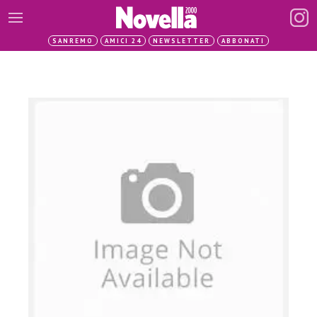
SANREMO
AMICI 24
NEWSLETTER
ABBONATI