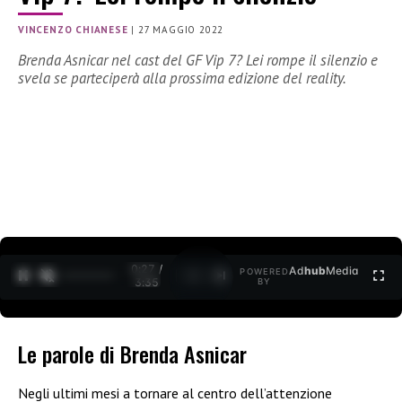
VINCENZO CHIANESE
|
27 MAGGIO 2022
Brenda Asnicar nel cast del GF Vip 7? Lei rompe il silenzio e
svela se parteciperà alla prossima edizione del reality.
0:27 /
Ad
hub
Media
POWERED
1
/
2
3:35
BY
Le parole di Brenda Asnicar
Negli ultimi mesi a tornare al centro dell’attenzione