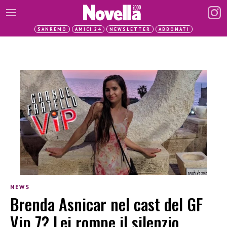
SANREMO
AMICI 24
NEWSLETTER
ABBONATI
NEWS
Brenda Asnicar nel cast del GF
Vip 7? Lei rompe il silenzio