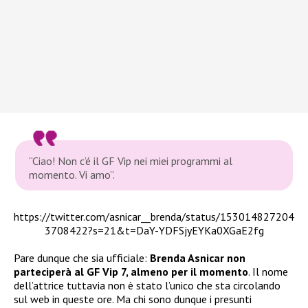
“Ciao! Non c’é il GF Vip nei miei programmi al
momento. Vi amo”.
https://twitter.com/asnicar__brenda/status/153014827204
3708422?s=21&t=DaY-YDFSjyEYKa0XGaE2fg
Pare dunque che sia ufficiale:
Brenda Asnicar non
parteciperà al GF Vip 7, almeno per il momento
. Il nome
dell’attrice tuttavia non è stato l’unico che sta circolando
sul web in queste ore. Ma chi sono dunque i presunti