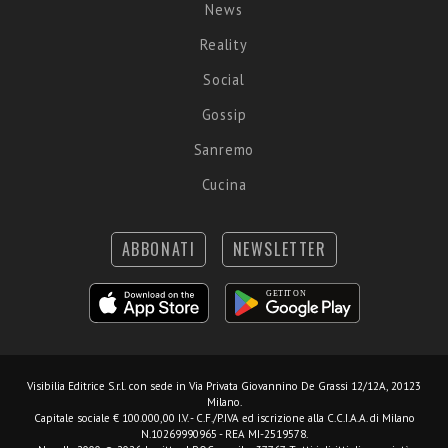
News
Reality
Social
Gossip
Sanremo
Cucina
ABBONATI
NEWSLETTER
Visibilia Editrice S.r.l.
con sede in Via Privata Giovannino De Grassi 12/12A, 20123
Milano.
Capitale sociale € 100.000,00 I.V. - C.F./P.IVA ed iscrizione alla C.C.I.A.A. di Milano
N.10269990965 - REA MI-2519578.