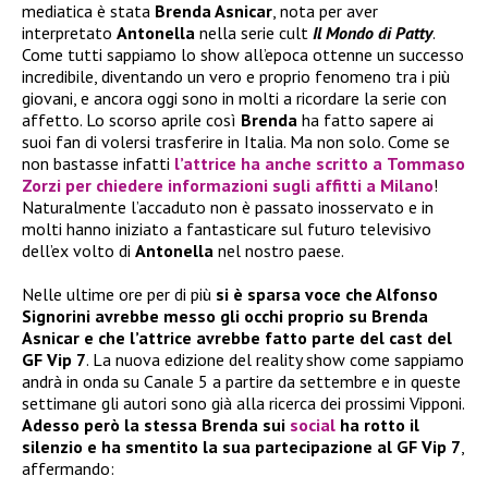
mediatica è stata
Brenda Asnicar
, nota per aver
interpretato
Antonella
nella serie cult
Il Mondo di Patty
.
Come tutti sappiamo lo show all’epoca ottenne un successo
incredibile, diventando un vero e proprio fenomeno tra i più
giovani, e ancora oggi sono in molti a ricordare la serie con
affetto. Lo scorso aprile così
Brenda
ha fatto sapere ai
suoi fan di volersi trasferire in Italia. Ma non solo. Come se
non bastasse infatti
l’attrice ha anche scritto a
Tommaso
Zorzi
per chiedere informazioni sugli affitti a Milano
!
Naturalmente l’accaduto non è passato inosservato e in
molti hanno iniziato a fantasticare sul futuro televisivo
dell’ex volto di
Antonella
nel nostro paese.
Nelle ultime ore per di più
si è sparsa voce che Alfonso
Signorini avrebbe messo gli occhi proprio su Brenda
Asnicar e che l’attrice avrebbe fatto parte del cast del
GF Vip 7
. La nuova edizione del reality show come sappiamo
andrà in onda su Canale 5 a partire da settembre e in queste
settimane gli autori sono già alla ricerca dei prossimi Vipponi.
Adesso però la stessa Brenda sui
social
ha rotto il
silenzio e ha smentito la sua partecipazione al GF Vip 7
,
affermando: