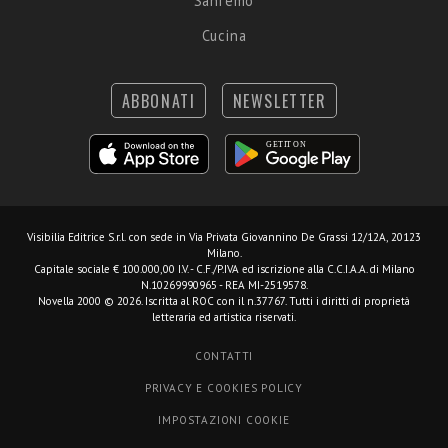
Sanremo
Cucina
ABBONATI
NEWSLETTER
Visibilia Editrice S.r.l.
con sede in Via Privata Giovannino De Grassi 12/12A, 20123
Milano.
Capitale sociale € 100.000,00 I.V. - C.F./P.IVA ed iscrizione alla C.C.I.A.A. di Milano
N.10269990965 - REA MI-2519578.
Novella 2000 © 2026. Iscritta al ROC con il n.37767. Tutti i diritti di proprietà
letteraria ed artistica riservati.
CONTATTI
PRIVACY E COOKIES POLICY
IMPOSTAZIONI COOKIE