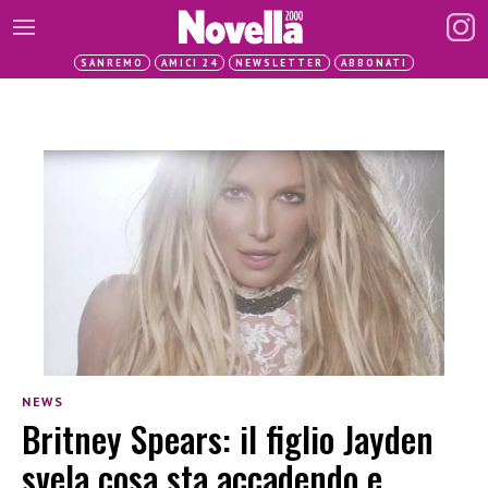
SANREMO
AMICI 24
NEWSLETTER
ABBONATI
NEWS
Britney Spears: il figlio Jayden
svela cosa sta accadendo e