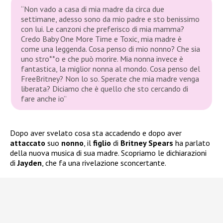
“Non vado a casa di mia madre da circa due
settimane, adesso sono da mio padre e sto benissimo
con lui. Le canzoni che preferisco di mia mamma?
Credo Baby One More Time e Toxic, mia madre è
come una leggenda. Cosa penso di mio nonno? Che sia
uno stro**o e che può morire. Mia nonna invece è
fantastica, la miglior nonna al mondo. Cosa penso del
FreeBritney? Non lo so. Sperate che mia madre venga
liberata? Diciamo che è quello che sto cercando di
fare anche io”
Dopo aver svelato cosa sta accadendo e dopo aver
attaccato
suo
nonno
, il
figlio
di
Britney Spears
ha parlato
della nuova musica di sua madre. Scopriamo le dichiarazioni
di
Jayden
, che fa una rivelazione sconcertante.