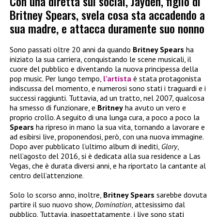
Con una diretta sui social, Jayden, figlio di
Britney Spears, svela cosa sta accadendo a
sua madre, e attacca duramente suo nonno
Sono passati oltre 20 anni da quando
Britney Spears
ha
iniziato la sua carriera, conquistando le scene musicali, il
cuore del pubblico e diventando la nuova principessa della
pop music. Per lungo tempo,
l’artista
è stata protagonista
indiscussa del momento, e numerosi sono stati i traguardi e i
successi raggiunti. Tuttavia, ad un tratto, nel 2007, qualcosa
ha smesso di funzionare, e
Britney
ha avuto un vero e
proprio crollo. A seguito di una lunga cura, a poco a poco la
Spears
ha ripreso in mano la sua vita, tornando a lavorare e
ad esibirsi live, proponendosi, però, con una nuova immagine.
Dopo aver pubblicato l’ultimo album di inediti,
Glory
,
nell’agosto del 2016, si è dedicata alla sua residence a Las
Vegas, che è durata diversi anni, e ha riportato la cantante al
centro dell’attenzione.
Solo lo scorso anno, inoltre,
Britney Spears
sarebbe dovuta
partire il suo nuovo show,
Domination
, attesissimo dal
pubblico. Tuttavia, inaspettatamente, i live sono stati