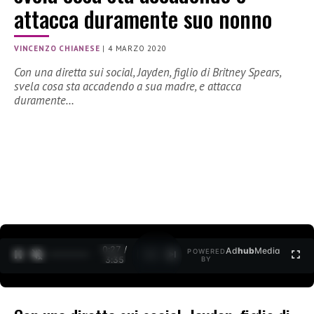
attacca duramente suo nonno
VINCENZO CHIANESE
|
4 MARZO 2020
Con una diretta sui social, Jayden, figlio di Britney Spears,
svela cosa sta accadendo a sua madre, e attacca
duramente…
0:27 /
Ad
hub
Media
POWERED
1
/
2
3:35
BY