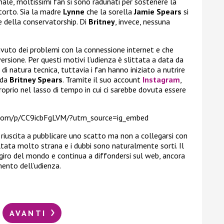
unale, moltissimi fan si sono radunati per sostenere la
torto. Sia la madre
Lynne
che la sorella
Jamie Spears
si
e della conservatorship. Di
Britney
, invece, nessuna
avuto dei problemi con la connessione internet e che
 versione. Per questi motivi l’udienza è slittata a data da
 di natura tecnica, tuttavia i fan hanno iniziato a nutrire
 da
Britney Spears
. Tramite il suo account
Instagram
,
roprio nel lasso di tempo in cui ci sarebbe dovuta essere
.com/p/CC9icbFgLVM/?utm_source=ig_embed
riuscita a pubblicare uno scatto ma non a collegarsi con
ultata molto strana e i dubbi sono naturalmente sorti. Il
 giro del mondo e continua a diffondersi sul web, ancora
mento dell’udienza.
AVANTI