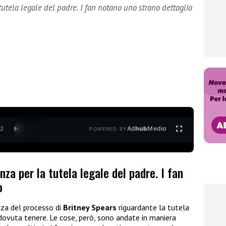
 tutela legale del padre. I fan notano uno strano dettaglio
Ad
hub
Media
/
2
POWERED BY
enza per la tutela legale del padre. I fan
o
enza del processo di
Britney Spears
riguardante la tutela
 dovuta tenere. Le cose, però, sono andate in maniera