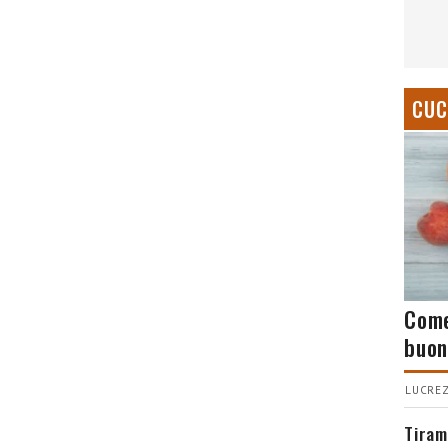
CUC
Come
buon
LUCREZ
Tiram