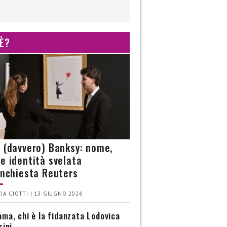
 È?
è (davvero) Banksy: nome,
 e identità svelata
’inchiesta Reuters
IA CIOTTI | 13 GIUGNO 2026
ma, chi è la fidanzata Lodovica
rini