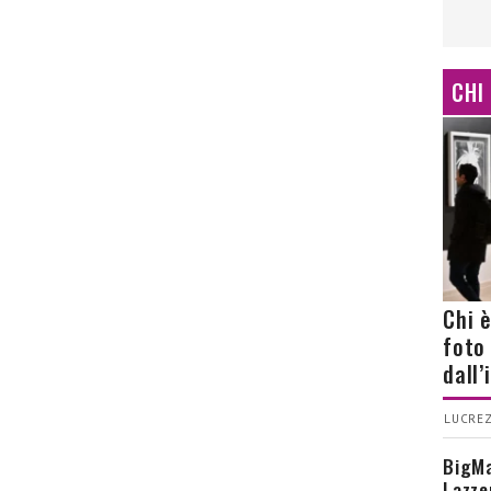
CHI
Chi 
foto
dall
LUCREZ
BigMa
Lazze