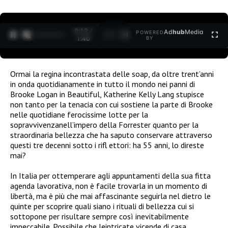
0:12 /
Ad
hub
Media
POWERED
1
/
2
1:40
BY
Ormai la regina incontrastata delle soap, da oltre trent’anni
in onda quotidianamente in tutto il mondo nei panni di
Brooke Logan in Beautiful, Katherine Kelly Lang stupisce
non tanto per la tenacia con cui sostiene la parte di Brooke
nelle quotidiane ferocissime lotte per la
sopravvivenzanell’impero della Forrester quanto per la
straordinaria bellezza che ha saputo conservare attraverso
questi tre decenni sotto i rifl ettori: ha 55 anni, lo direste
mai?
In Italia per ottemperare agli appuntamenti della sua fitta
agenda lavorativa, non è facile trovarla in un momento di
libertà, ma è più che mai affascinante seguirla nel dietro le
quinte per scoprire quali siano i rituali di bellezza cui si
sottopone per risultare sempre così inevitabilmente
impeccabile. Possibile che leintricate vicende di casa