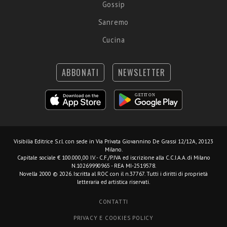
Gossip
Sanremo
Cucina
ABBONATI
NEWSLETTER
Visibilia Editrice S.r.l.
con sede in Via Privata Giovannino De Grassi 12/12A, 20123
Milano.
Capitale sociale € 100.000,00 I.V. - C.F./P.IVA ed iscrizione alla C.C.I.A.A. di Milano
N.10269990965 - REA MI-2519578.
Novella 2000 © 2026. Iscritta al ROC con il n.37767. Tutti i diritti di proprietà
letteraria ed artistica riservati.
CONTATTI
PRIVACY E COOKIES POLICY