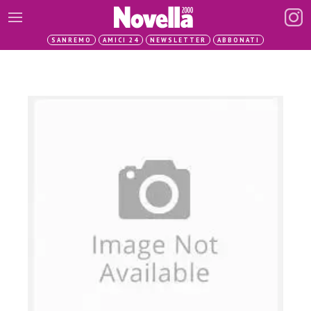
SANREMO
AMICI 24
NEWSLETTER
ABBONATI