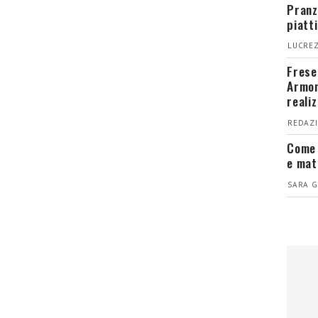
Pranz
piatt
LUCREZ
Fresel
Armon
reali
REDAZI
Come 
e mat
SARA G