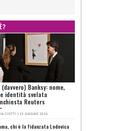
 È?
è (davvero) Banksy: nome,
 e identità svelata
’inchiesta Reuters
IA CIOTTI | 13 GIUGNO 2026
ma, chi è la fidanzata Lodovica