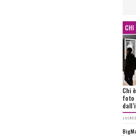
CHI
Chi 
foto
dall
LUCREZ
BigMa