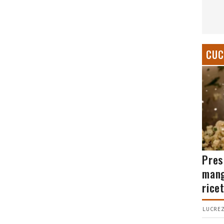
CUC
Pres
mang
rice
LUCREZ