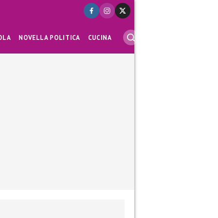
OLA
NOVELLA POLITICA
CUCINA