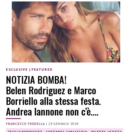
ESCLUSIVE
|
FEATURED
NOTIZIA BOMBA!
Belen Rodriguez e Marco
Borriello alla stessa festa.
Andrea Iannone non c’è….
FRANCESCO FREDELLA
|
29 GENNAIO 2018
CECILIA RODRIGUEZ
COSTANZA-CARACCIOLO
DILETTA-LEOTTA