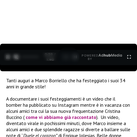
0:30 /
Ad
hub
Media
POWERED
1
/
2
1:40
BY
Tanti auguri a Marco Borriello che ha festeggiato i suoi 34
anni in grande stile!
A documentare i suoi festeggiamenti è un video che il
bomber ha pubblicato su Instagram mentre è in vacanza con
alcuni amici tra cui la sua nuova frequentazione Cristina
Buccino (
come vi abbiamo già raccontato
). Un video,
diventato virale in pochissimi minuti, dove Marco insieme a
alcuni amici e due splendide ragazze si diverte a ballare sulle
note di “
Duele el corazon”
di Enrique Iglesias. Belle donne,