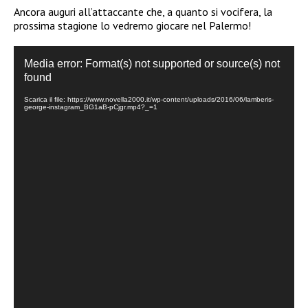
Ancora auguri all’attaccante che, a quanto si vocifera, la
prossima stagione lo vedremo giocare nel Palermo!
Video
Media error: Format(s) not supported or source(s) not
Player
found
Scarica il file: https://www.novella2000.it/wp-content/uploads/2016/06/lamberis-
george-instagram_BG1aB-pCjgr.mp4?_=1