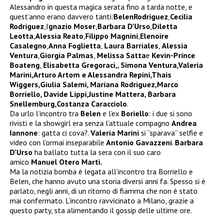
Alessandro in questa magica serata fino a tarda notte, e
quest’anno erano davvero tanti:
BelenRodriguez
,
Cecilia
Rodriguez
,I
gnazio Moser
,
Barbara D’Urso
,
Diletta
Leotta
,
Alessia Reato
,
Filippo Magnini
,
Elenoire
Casalegno
,
Anna Foglietta
,
Laura Barriales
,
Alessia
Ventura
,
Giorgia Palmas
,
Melissa Satta
e
Kevin-Prince
Boateng
,
Elisabetta Gregoraci,, Simona Ventura,Valeria
Marini,Arturo Artom e Alessandra Repini,Thais
Wiggers,Giulia Salemi, Mariana Rodriguez,Marco
Borriello, Davide Lippi,Justine Mattera, Barbara
Snellemburg,Costanza Caracciolo
.
Da urlo l’incontro tra
Belen
e l’ex
Boriello
: i due si sono
rivisti e la showgirl era senza l’attuale compagno
Andrea
Iannone
: gatta ci cova?.
Valeria Marini
si “sparava” selfie e
video con l’ormai inseparabile
Antonio Gavazzeni
.
Barbara
D’Urso
ha ballato tutta la sera con il suo caro
amico
Manuel Otero Martì.
Ma la notizia bomba è legata all’incontro tra Borriello e
Belen, che hanno avuto una storia diversi anni fa. Spesso si è
parlato, negli anni, di un ritorno di fiamma che non è stato
mai confermato. L’incontro ravvicinato a Milano, grazie a
questo party, sta alimentando il gossip delle ultime ore.