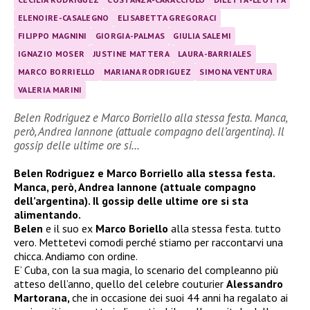
ELENOIRE-CASALEGNO
ELISABETTA GREGORACI
FILIPPO MAGNINI
GIORGIA-PALMAS
GIULIA SALEMI
IGNAZIO MOSER
JUSTINE MATTERA
LAURA-BARRIALES
MARCO BORRIELLO
MARIANA RODRIGUEZ
SIMONA VENTURA
VALERIA MARINI
Belen Rodriguez e Marco Borriello alla stessa festa. Manca,
però, Andrea Iannone (attuale compagno dell’argentina). Il
gossip delle ultime ore si…
Belen Rodriguez e Marco Borriello alla stessa festa.
Manca, però, Andrea Iannone (attuale compagno
dell’argentina). Il gossip delle ultime ore si sta
alimentando.
Belen
e il suo ex
Marco Boriello
alla stessa festa. tutto
vero. Mettetevi comodi perché stiamo per raccontarvi una
chicca. Andiamo con ordine.
E’ Cuba, con la sua magia, lo scenario del compleanno più
atteso dell’anno, quello del celebre couturier
Alessandro
Martorana,
che in occasione dei suoi 44 anni ha regalato ai