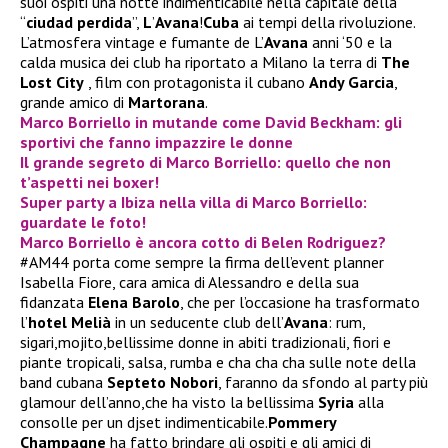
suoi ospiti una notte indimenticabile nella capitale della
“
ciudad perdida
”,
L
’
A
vana
!
Cuba
ai tempi della rivoluzione.
L’atmosfera vintage e fumante de L’
Avana
anni ‘50 e la
calda musica dei club ha riportato a Milano la terra di
The
Lost City
, film con protagonista il cubano
Andy Garcia
,
grande amico di
Martorana
.
Marco Borriello in mutande come David Beckham: gli
sportivi che fanno impazzire le donne
Il grande segreto di Marco Borriello: quello che non
t’aspetti nei boxer!
Super party a Ibiza nella villa di Marco Borriello:
guardate le foto!
Marco Borriello è ancora cotto di Belen Rodriguez?
#AM44 porta come sempre la firma dell’event planner
Isabella Fiore, cara amica di Alessandro e della sua
fidanzata
Elena Barolo
, che per l’occasione ha trasformato
l’
hotel Melià
in un seducente club dell’
Avana
: rum,
sigari,mojito,bellissime donne in abiti tradizionali, fiori e
piante tropicali, salsa, rumba e cha cha cha sulle note della
band cubana
Septeto Nobori
, faranno da sfondo al party più
glamour dell’anno,che ha visto la bellissima
Syria
alla
consolle per un djset indimenticabile.
Pommery
Champagne
ha fatto brindare gli ospiti e gli amici di