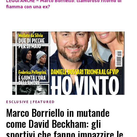
LEGGI ANCHE – Marco Borriello: clamoroso ritorno di
fiamma con una ex?
ESCLUSIVE
|
FEATURED
Marco Borriello in mutande
come David Beckham: gli
sportivi che fanno impazzire le