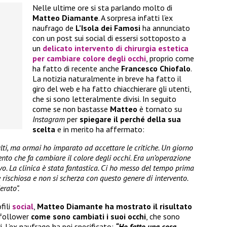
Nelle ultime ore si sta parlando molto di
Matteo Diamante
. A sorpresa infatti l’ex
naufrago de
L’Isola dei Famosi
ha annunciato
con un post sui social di essersi sottoposto a
un
delicato intervento di chirurgia estetica
per
cambiare colore degli occhi
, proprio come
ha fatto di recente anche
Francesco Chiofalo
.
La notizia naturalmente in breve ha fatto il
giro del web e ha fatto chiacchierare gli utenti,
che si sono letteralmente divisi. In seguito
come se non bastasse
Matteo
è tornato su
Instagram
per
spiegare il perché della sua
scelta
e in merito ha affermato:
lti, ma ormai ho imparato ad accettare le critiche. Un giorno
ento che fa cambiare il colore degli occhi. Era un’operazione
o. La clinica è stata fantastica. Ci ho messo del tempo prima
 rischiosa e non si scherza con questo genere di intervento.
rato”.
fili
social
,
Matteo Diamante ha mostrato il risultato
 follower
come sono cambiati i suoi occhi
, che sono
ri. L’ex naufrago ha poi specificato:
“Ho fatto una cosa