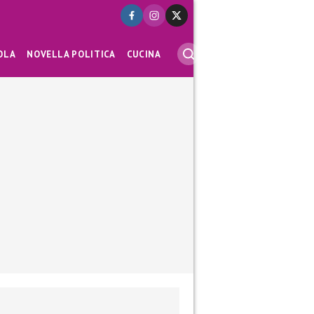
OLA
NOVELLA POLITICA
CUCINA