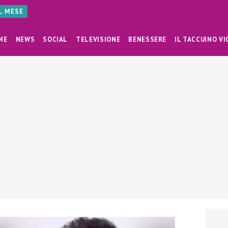
AL MESE
ME
NEWS
SOCIAL
TELEVISIONE
BENESSERE
IL TACCUINO VI