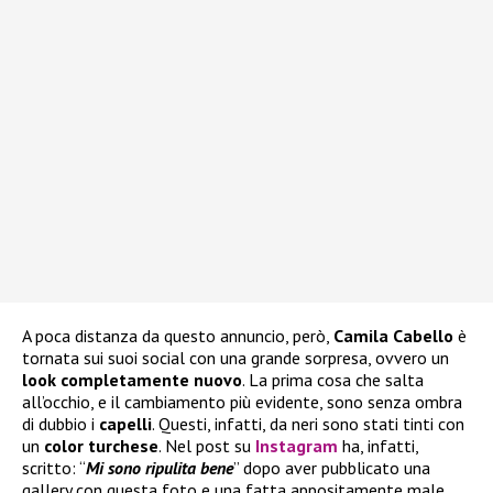
A poca distanza da questo annuncio, però,
Camila Cabello
è
tornata sui suoi social con una grande sorpresa, ovvero un
look completamente nuovo
. La prima cosa che salta
all’occhio, e il cambiamento più evidente, sono senza ombra
di dubbio i
capelli
. Questi, infatti, da neri sono stati tinti con
un
color turchese
. Nel post su
Instagram
ha, infatti,
scritto: “
Mi sono ripulita bene
” dopo aver pubblicato una
gallery con questa foto e una fatta appositamente male