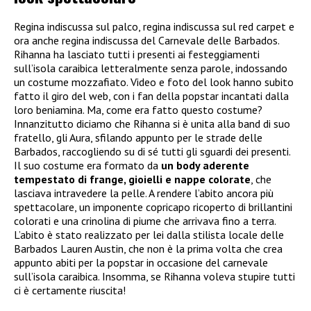
Regina indiscussa sul palco, regina indiscussa sul red carpet e
ora anche regina indiscussa del Carnevale delle Barbados.
Rihanna ha lasciato tutti i presenti ai festeggiamenti
sull’isola caraibica letteralmente senza parole, indossando
un costume mozzafiato. Video e foto del look hanno subito
fatto il giro del web, con i fan della popstar incantati dalla
loro beniamina. Ma, come era fatto questo costume?
Innanzitutto diciamo che Rihanna si è unita alla band di suo
fratello, gli Aura, sfilando appunto per le strade delle
Barbados, raccogliendo su di sé tutti gli sguardi dei presenti.
Il suo costume era formato da
un body aderente
tempestato di frange, gioielli e nappe colorate
, che
lasciava intravedere la pelle. A rendere l’abito ancora più
spettacolare, un imponente copricapo ricoperto di brillantini
colorati e una crinolina di piume che arrivava fino a terra.
L’abito è stato realizzato per lei dalla stilista locale delle
Barbados Lauren Austin, che non è la prima volta che crea
appunto abiti per la popstar in occasione del carnevale
sull’isola caraibica. Insomma, se Rihanna voleva stupire tutti
ci è certamente riuscita!