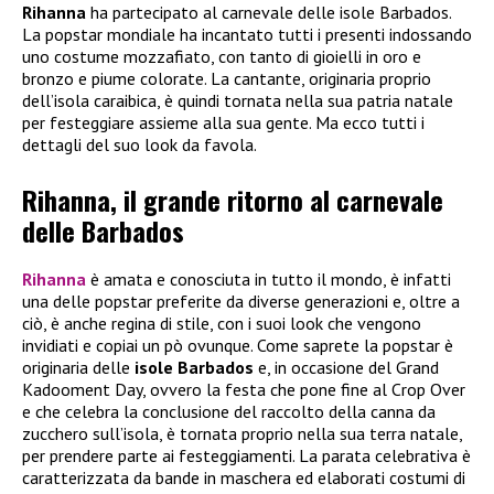
Rihanna
ha partecipato al carnevale delle isole Barbados.
La popstar mondiale ha incantato tutti i presenti indossando
uno costume mozzafiato, con tanto di gioielli in oro e
bronzo e piume colorate. La cantante, originaria proprio
dell’isola caraibica, è quindi tornata nella sua patria natale
per festeggiare assieme alla sua gente. Ma ecco tutti i
dettagli del suo look da favola.
Rihanna, il grande ritorno al carnevale
delle Barbados
Rihanna
è amata e conosciuta in tutto il mondo, è infatti
una delle popstar preferite da diverse generazioni e, oltre a
ciò, è anche regina di stile, con i suoi look che vengono
invidiati e copiai un pò ovunque. Come saprete la popstar è
originaria delle
isole Barbados
e, in occasione del Grand
Kadooment Day, ovvero la festa che pone fine al Crop Over
e che celebra la conclusione del raccolto della canna da
zucchero sull’isola, è tornata proprio nella sua terra natale,
per prendere parte ai festeggiamenti. La parata celebrativa è
caratterizzata da bande in maschera ed elaborati costumi di