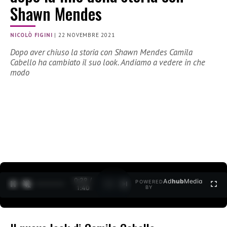
Shawn Mendes
NICOLÒ FIGINI
|
22 NOVEMBRE 2021
Dopo aver chiuso la storia con Shawn Mendes Camila
Cabello ha cambiato il suo look. Andiamo a vedere in che
modo
0:30 /
Ad
hub
Media
POWERED
1
/
2
1:40
BY