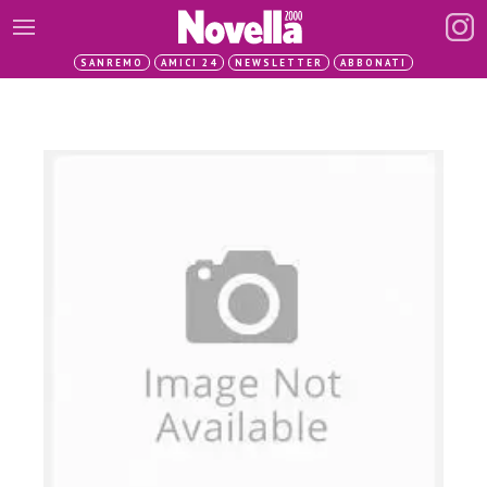
SANREMO
AMICI 24
NEWSLETTER
ABBONATI