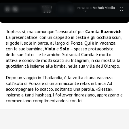
0:27 /
Ad
hub
Media
POWERED
1
/
2
3:35
BY
Topless sì, ma comunque “censurato” per
Camila Raznovich
.
La presentatrice, con un cappello in testa e gli occhiali scuri,
si gode il sole in barca, al largo di Ponza. Qui è in vacanza
con le sue bambine,
Viola
e
Sole
– spesso protagoniste
delle sue foto – e le amiche. Sui social Camila è molto
attiva e condivide molti scatti su Intagram, in cui mostra la
quotidianità insieme alle bimbe, nella sua villa dell’Oltrepo.
Dopo un viaggio in Thailandia, è la volta di una vacanza
sull’isola di Ponza e di un ammiccante relax in barca. Ad
accompagnare lo scatto, soltanto una parola, «Siesta»,
insieme a tanti hashtag. I follower ringraziano, apprezzano e
commentano complimentandosi con lei.