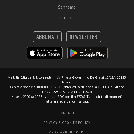
Sanremo
Cucina
ABBONATI
NEWSLETTER
Visibilia Editrice S.r.l.
con sede in Via Privata Giovannino De Grassi 12/12A, 20123
Milano.
Capitale sociale € 100.000,00 I.V. - C.F./P.IVA ed iscrizione alla C.C.I.A.A. di Milano
N.10269990965 - REA MI-2519578.
Novella 2000 © 2026. Iscritta al ROC con il n.37767. Tutti i diritti di proprietà
letteraria ed artistica riservati.
CONTATTI
PRIVACY E COOKIES POLICY
IMPOSTAZIONI COOKIE