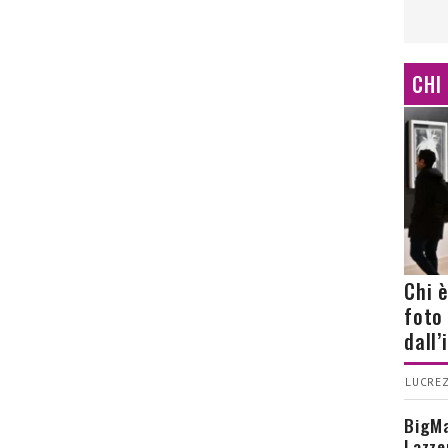
CHI
Chi 
foto
dall
LUCREZ
BigMa
Lazze