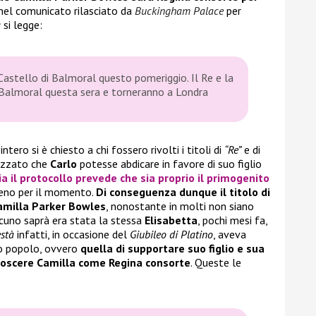
 nel comunicato rilasciato da
Buckingham Palace
per
à
si legge:
Castello di Balmoral questo pomeriggio. Il Re e la
Balmoral questa sera e torneranno a Londra
ero si è chiesto a chi fossero rivolti i titoli di
“Re”
e di
tizzato che
Carlo
potesse abdicare in favore di suo figlio
a il protocollo prevede che sia proprio il primogenito
eno per il momento.
Di conseguenza dunque il titolo di
amilla Parker Bowles
, nonostante in molti non siano
lcuno saprà era stata la stessa
Elisabetta
, pochi mesi fa,
stà
infatti, in occasione del
Giubileo di Platino
, aveva
uo popolo, ovvero
quella di supportare suo figlio e sua
noscere Camilla come Regina consorte
. Queste le