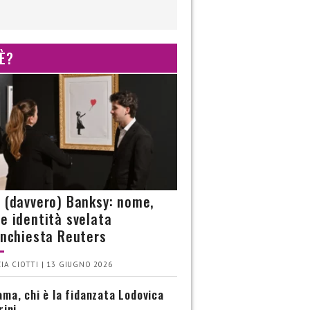
 È?
è (davvero) Banksy: nome,
 e identità svelata
’inchiesta Reuters
IA CIOTTI | 13 GIUGNO 2026
ma, chi è la fidanzata Lodovica
rini