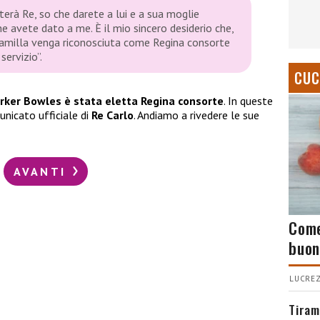
terà Re, so che darete a lui e a sua moglie
e avete dato a me. È il mio sincero desiderio che,
amilla venga riconosciuta come Regina consorte
ervizio”.
CUC
rker Bowles è stata eletta Regina consorte
. In queste
unicato ufficiale di
Re Carlo
. Andiamo a rivedere le sue
AVANTI
Come
buon
LUCREZ
Tiram