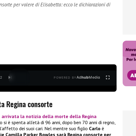
orte per volere di Elisabetta: ecco le dichiarazioni di
Ad
hub
Media
/
2
POWERED BY
ta Regina consorte
 arrivata la notizia della morte della
Regina
i è spenta all’età di 96 anni, dopo ben 70 anni di regno,
l’affetto dei suoi cari. Nel mentre suo figlio
Carlo
è
ie Camilla Parker Bowles sarà Regina consorte per