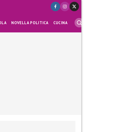
OLA
NOVELLA POLITICA
CUCINA