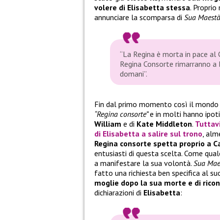
volere di Elisabetta stessa
. Proprio
annunciare la scomparsa di
Sua Maest
“La Regina è morta in pace al 
Regina Consorte rimarranno a 
domani”.
Fin dal primo momento così il mondo int
“Regina consorte”
e in molti hanno ipo
William
e di
Kate Middleton
.
Tuttavi
di
Elisabetta
a salire sul trono
, alm
Regina consorte spetta proprio a C
entusiasti di questa scelta. Come qua
a manifestare la sua volontà.
Sua Mae
fatto una richiesta ben specifica al s
moglie dopo la sua morte e di rico
dichiarazioni di
Elisabetta
: