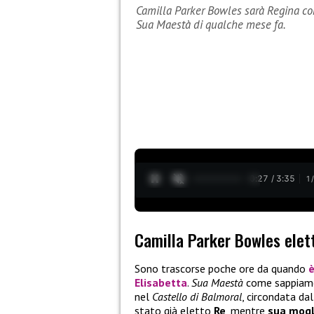
Camilla Parker Bowles sarà Regina cons
Sua Maestà di qualche mese fa.
0:28 / 3:35
1
Camilla Parker Bowles elet
Sono trascorse poche ore da quando
è
Elisabetta
.
Sua Maestà
come sappiamo s
nel
Castello di Balmoral
, circondata dal
stato già eletto
Re
, mentre
sua mogl