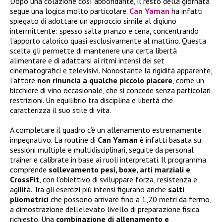
Dopo una colazione così abbondante, il resto della giornata
segue una logica molto particolare.
Can Yaman
ha infatti
spiegato di adottare un approccio simile al digiuno
intermittente: spesso salta pranzo e cena, concentrando
l’apporto calorico quasi esclusivamente al mattino. Questa
scelta gli permette di mantenere una certa libertà
alimentare e di adattarsi ai ritmi intensi dei set
cinematografici e televisivi. Nonostante la rigidità apparente,
l’attore
non rinuncia a qualche piccolo piacere
, come un
bicchiere di vino occasionale, che si concede senza particolari
restrizioni. Un equilibrio tra disciplina e libertà che
caratterizza il suo stile di vita.
A completare il quadro c’è un allenamento estremamente
impegnativo. La routine di
Can Yaman
è infatti basata su
sessioni multiple e multidisciplinari, seguite da personal
trainer e calibrate in base ai ruoli interpretati. Il programma
comprende
sollevamento pesi, boxe, arti marziali e
CrossFit
, con l’obiettivo di sviluppare forza, resistenza e
agilità. Tra gli esercizi più intensi figurano anche
salti
pliometrici
che possono arrivare fino a 1,20 metri da fermo,
a dimostrazione dell’elevato livello di preparazione fisica
richiesto. Una
combinazione di allenamento e