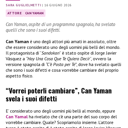
SARA GUGLIELMETTI
|
16 GIUGNO 2026
ATTORE
CAN YAMAN
Can Yaman, ospite di un programma spagnolo, ha svelato
quelli che sono i suoi difetti.
Can Yaman
è uno degli attori più amati in assoluto, oltre
che essere considerato uno degli uomini più belli del mondo.
Il protagonista di “
Sandokan
” è stato ospite di Jorge Javier
Vàsquez a
“Hay Una Cosa Que Te Quiero Decir
“, ovvero la
versione spagnola di
“C’è Posta per Te”
, dove ha svelato quelli
che sono i suoi difetti e cosa vorrebbe cambiare del proprio
aspetto fisico.
“Vorrei poterli cambiare”, Can Yaman
svela i suoi difetti
E’ considerato uno degli uomini più belli al mondo, eppure
Can Yamal
ha rivelato che c’è una parte del suo corpo del
vorrebbe cambiare. Quale? Scopriamolo insieme. L’attore
turco è stato ospite di è stato ospite di Jorge Javier
Vàsquez