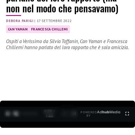
non nel modo che pensavamo)
DEBORA PARIGI
|
17 SETTEMBRE 2022
CAN YAMAN
FRANCESCA CHILLEMI
Ospiti a Verissimo da Silvia Toffanin, Can Yaman e Francesca
Chillemi hanno parlato del loro rapporto che è solo amicizia.
0:30 /
Ad
hub
Media
POWERED
1
/
2
1:40
BY