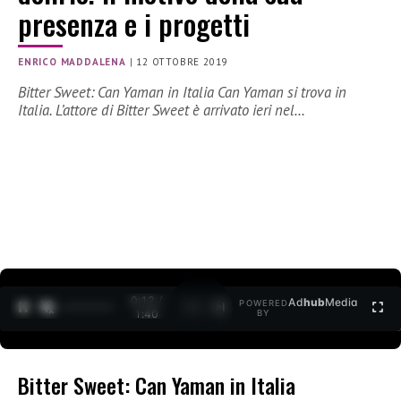
presenza e i progetti
ENRICO MADDALENA
|
12 OTTOBRE 2019
Bitter Sweet: Can Yaman in Italia Can Yaman si trova in
Italia. L’attore di Bitter Sweet è arrivato ieri nel…
0:12 /
Ad
hub
Media
POWERED
1
/
2
1:40
BY
Bitter Sweet: Can Yaman in Italia