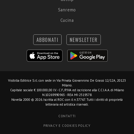
Sanremo
Cucina
ABBONATI
NEWSLETTER
Visibilia Editrice S.r.l.
con sede in Via Privata Giovannino De Grassi 12/12A, 20123
Milano.
Capitale sociale € 100.000,00 I.V. - C.F./P.IVA ed iscrizione alla C.C.I.A.A. di Milano
N.10269990965 - REA MI-2519578.
Novella 2000 © 2026. Iscritta al ROC con il n.37767. Tutti i diritti di proprietà
letteraria ed artistica riservati.
CONTATTI
PRIVACY E COOKIES POLICY