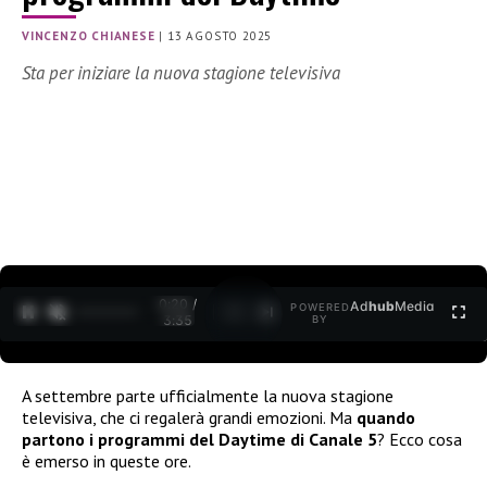
VINCENZO CHIANESE
|
13 AGOSTO 2025
Sta per iniziare la nuova stagione televisiva
0:21 /
Ad
hub
Media
POWERED
1
/
2
3:35
BY
A settembre parte ufficialmente la nuova stagione
televisiva, che ci regalerà grandi emozioni. Ma
quando
partono i programmi del Daytime di Canale 5
? Ecco cosa
è emerso in queste ore.