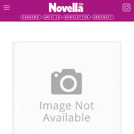
SANREMO
AMICI 24
NEWSLETTER
ABBONATI