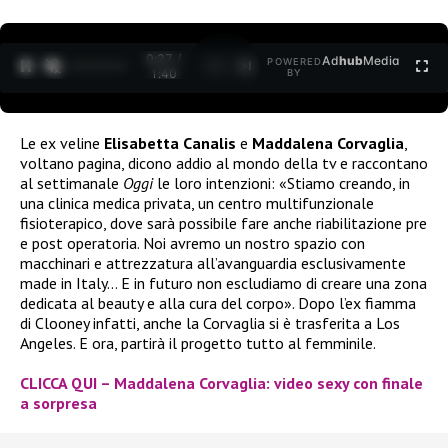
0:27 /
Ad
hub
Media
POWERED
1
/
2
1:40
BY
Le ex veline
Elisabetta Canalis
e
Maddalena Corvaglia
,
voltano pagina, dicono addio al mondo della tv e raccontano
al settimanale
Oggi
le loro intenzioni: «Stiamo creando, in
una clinica medica privata, un centro multifunzionale
fisioterapico, dove sarà possibile fare anche riabilitazione pre
e post operatoria. Noi avremo un nostro spazio con
macchinari e attrezzatura all’avanguardia esclusivamente
made in Italy… E in futuro non escludiamo di creare una zona
dedicata al beauty e alla cura del corpo». Dopo l’ex fiamma
di Clooney infatti, anche la Corvaglia si è trasferita a Los
Angeles. E ora, partirà il progetto tutto al femminile.
CLICCA QUI – Maddalena Corvaglia: video sexy con finale
a sorpresa