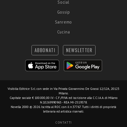
Social
Gossip
Sanremo
Cucina
ABBONATI
NEWSLETTER
Visibilia Editrice S.r.l.
con sede in Via Privata Giovannino De Grassi 12/12A, 20123
Milano.
Capitale sociale € 100.000,00 I.V. - C.F./P.IVA ed iscrizione alla C.C.I.A.A. di Milano
N.10269990965 - REA MI-2519578.
Novella 2000 © 2026. Iscritta al ROC con il n.37767. Tutti i diritti di proprietà
letteraria ed artistica riservati.
CONTATTI