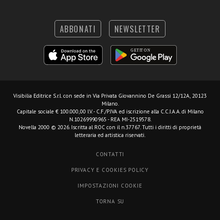
ABBONATI
NEWSLETTER
Visibilia Editrice S.r.l.
con sede in Via Privata Giovannino De Grassi 12/12A, 20123
Milano.
Capitale sociale € 100.000,00 I.V. - C.F./P.IVA ed iscrizione alla C.C.I.A.A. di Milano
N.10269990965 - REA MI-2519578.
Novella 2000 © 2026. Iscritta al ROC con il n.37767. Tutti i diritti di proprietà
letteraria ed artistica riservati.
CONTATTI
PRIVACY E COOKIES POLICY
IMPOSTAZIONI COOKIE
TORNA SU