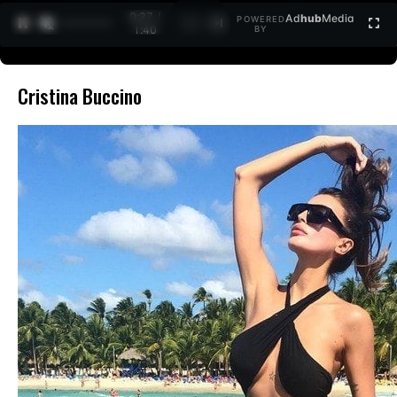
0:27 /
Ad
hub
Media
POWERED
1
/
2
1:40
BY
Cristina Buccino