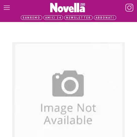
SANREMO
AMICI 24
NEWSLETTER
ABBONATI