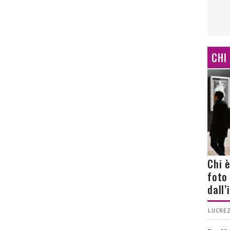
CHI
Chi 
foto
dall
LUCREZ