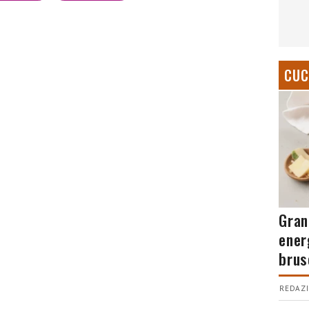
CUC
Gran
ener
brus
REDAZI