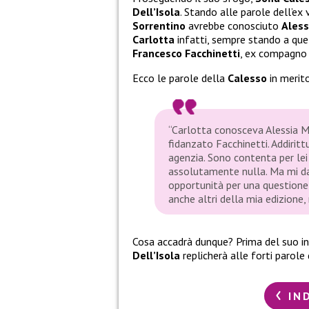
Dell’Isola
. Stando alle parole dell’ex
Sorrentino
avrebbe conosciuto
Aless
Carlotta
infatti, sempre stando a qu
Francesco Facchinetti
, ex compagno 
Ecco le parole della
Calesso
in merit
“Carlotta conosceva Alessia Ma
fidanzato Facchinetti. Addirit
agenzia. Sono contenta per lei
assolutamente nulla. Ma mi da
opportunità per una questione
anche altri della mia edizione,
Cosa accadrà dunque? Prima del suo in
Dell’Isola
replicherà alle forti parole
IN