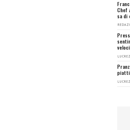
Franc
Chef 
sa di
REDAZI
Press
senti
veloci
LUCREZ
Pranz
piatt
LUCREZ