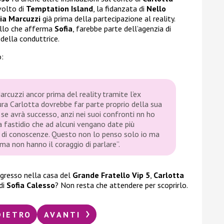
 volto di
Temptation Island
, la fidanzata di
Nello
ia Marcuzzi
già prima della partecipazione al reality.
ello che afferma
Sofia
, farebbe parte dell’agenzia di
della conduttrice.
o:
rcuzzi ancor prima del reality tramite l’ex
tura Carlotta dovrebbe far parte proprio della sua
 se avrà successo, anzi nei suoi confronti nn ho
 fastidio che ad alcuni vengano date più
 di conoscenze. Questo non lo penso solo io ma
 ma non hanno il coraggio di parlare”.
gresso nella casa del
Grande Fratello Vip 5
,
Carlotta
 di
Sofia Calesso
? Non resta che attendere per scoprirlo.
DIETRO
AVANTI