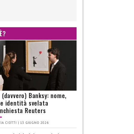
 È?
è (davvero) Banksy: nome,
 e identità svelata
’inchiesta Reuters
IA CIOTTI | 13 GIUGNO 2026