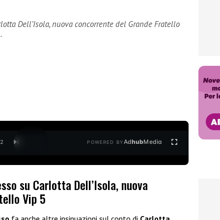
rlotta Dell’Isola, nuova concorrente del Grande Fratello
…
Ad
hub
Media
/
2
POWERED BY
esso su Carlotta Dell’Isola, nuova
ello Vip 5
sso
fa anche altre insinuazioni sul conto di
Carlotta