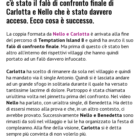
c’è stato il falò di confronto finale di
Carlotta e Nello che è stato davvero
acceso. Ecco cosa è successo.
La coppia formata da
Nello e Carlotta
è arrivata alla fine
del percorso di
Temptation Island 8
e quindi ha avuto il suo
falò di confronto finale
. Ma prima di questo c’è stato ben
altro all’interno dei rispettivi villaggi che hanno quindi
portato ad un falò davvero infuocato.
Carlotta
ha scelto di rimanere da sola nel villaggio e quindi
ha mandato via il single Antonio. Quindi si è lasciata andare
ad un grande sfogo in solitaria durante il quale ha versato
tantissime lacrime di dolore. Purtroppo è stata chiamata
un’ultima volta nel pinnettu prima del confronto. Nel video
Nello
ha parlato, con un’altra single, di Benedetta. Ha detto
di essersi messo alla prova e che, in un altro contesto, ci
avrebbe provato. Successivamente
Nello e Benedetta
sono
rimasti da soli nel villaggio e lui le ha organizzato la festa di
compleanno. Alla fine della visione,
Carlotta
si è detta
sempre più convinta di non volerlo più.