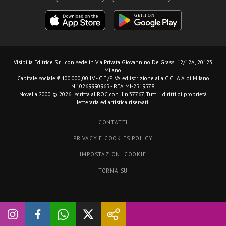
Visibilia Editrice S.r.l.
con sede in Via Privata Giovannino De Grassi 12/12A, 20123
Milano.
Capitale sociale € 100.000,00 I.V. - C.F./P.IVA ed iscrizione alla C.C.I.A.A. di Milano
N.10269990965 - REA MI-2519578.
Novella 2000 © 2026. Iscritta al ROC con il n.37767. Tutti i diritti di proprietà
letteraria ed artistica riservati.
CONTATTI
PRIVACY E COOKIES POLICY
IMPOSTAZIONI COOKIE
TORNA SU