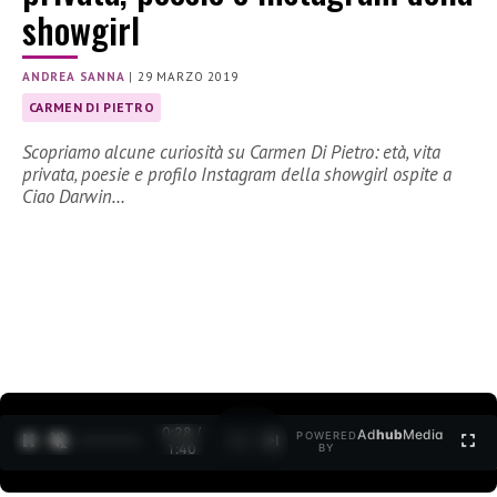
showgirl
ANDREA SANNA
|
29 MARZO 2019
CARMEN DI PIETRO
Scopriamo alcune curiosità su Carmen Di Pietro: età, vita
privata, poesie e profilo Instagram della showgirl ospite a
Ciao Darwin…
0:30 /
Ad
hub
Media
POWERED
1
/
2
1:40
BY