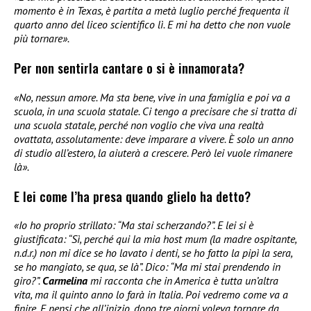
momento è in Texas, è partita a metà luglio perché frequenta il
quarto anno del liceo scientifico lì. E mi ha detto che non vuole
più tornare».
Per non sentirla cantare o si è innamorata?
«No, nessun amore. Ma sta bene, vive in una famiglia e poi va a
scuola, in una scuola statale. Ci tengo a precisare che si tratta di
una scuola statale, perché non voglio che viva una realtà
ovattata, assolutamente: deve imparare a vivere. È solo un anno
di studio all’estero, la aiuterà a crescere. Però lei vuole rimanere
là».
E lei come l’ha presa quando glielo ha detto?
«Io ho proprio strillato: “Ma stai scherzando?”. E lei si è
giustificata: “Sì, perché qui la mia host mum (la madre ospitante,
n.d.r.) non mi dice se ho lavato i denti, se ho fatto la pipì la sera,
se ho mangiato, se qua, se là”. Dico: “Ma mi stai prendendo in
giro?”.
Carmelina
mi racconta che in America è tutta un’altra
vita, ma il quinto anno lo farà in Italia. Poi vedremo come va a
finire. E pensi che all’inizio, dopo tre giorni voleva tornare da