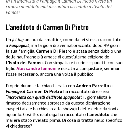
In un’intervista a Fanpage.it Carmen Di Pietro rivela un
curioso aneddoto mai raccontato accaduto a L’Isola dei
Famosi
L’aneddoto di Carmen Di Pietro
Un
jet lag
ancora da smaltire, come da lei stessa raccontato
a
Fanpage.it
, ma la gioia di aver riabbracciato dopo 99 giorni
la sua famiglia.
Carmen Di Pietro
è stata senza dubbio una
delle naufraghe più amate di quest’ultima edizione de
L’Isola dei Famosi.
Con simpatia e i curiosi siparietti con suo
figlio
Alessandro Iannoni
è riuscita a conquistare, semmai
fosse necessario, ancora una volta il pubblico.
Proprio durante la chiacchierata con
Andrea Parrella
di
Fanpage.it
Carmen Di Pietro
ha raccontato di essersi
“incrociata con quelli dell’Isola spagnola”.
il giornalista è
rimasto decisamente sorpreso da questa dichiarazione
inaspettata e ha chiesto alla showgirl delle delucidazioni a
riguardo. Così l’ex naufraga ha raccontato
l’aneddoto
che
mai era stato rivelato prima. Di cosa si tratta nello specifico,
vi chiederete?