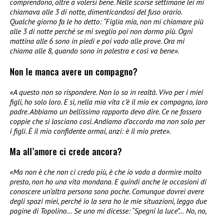
comprendono, oltre a volersi bene. Nelle scorse settimane lei mi
chiamava alle 3 di notte, dimenticandosi del fuso orario.
Qualche giorno fa le ho detto: “Figlia mia, non mi chiamare più
alle 3 di notte perché se mi sveglio poi non dormo più. Ogni
mattina alle 6 sono in piedi e poi vado alle prove. Ora mi
chiama alle 8, quando sono in palestra e così va bene».
Non le manca avere un compagno?
«A questo non so rispondere. Non lo so in realtà. Vivo per i miei
figli, ho solo loro. E sì, nella mia vita c’è il mio ex compagno, loro
padre. Abbiamo un bellissimo rapporto devo dire. Ce ne fossero
coppie che si lasciano così. Andiamo d’accordo ma non solo per
i figli. È il mio confidente ormai, anzi: è il mio prete».
Ma all’amore ci crede ancora?
«Ma non è che non ci credo più, è che io vado a dormire molto
presto, non ho una vita mondana. E quindi anche le occasioni di
conoscere un’altra persona sono poche. Comunque dovrei avere
degli spazi miei, perché io la sera ho le mie situazioni, leggo due
pagine di Topolino… Se uno mi dicesse: “Spegni la luce”… No, no,