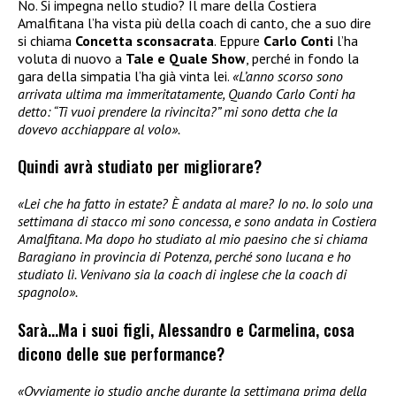
No. Si impegna nello studio? Il mare della Costiera
Amalfitana l’ha vista più della coach di canto, che a suo dire
si chiama
Concetta sconsacrata
. Eppure
Carlo Conti
l’ha
voluta di nuovo a
Tale e Quale Show
, perché in fondo la
gara della simpatia l’ha già vinta lei.
«L’anno scorso sono
arrivata ultima ma immeritatamente, Quando Carlo Conti ha
detto: “Ti vuoi prendere la rivincita?” mi sono detta che la
dovevo acchiappare al volo».
Quindi avrà studiato per migliorare?
«Lei che ha fatto in estate? È andata al mare? Io no. Io solo una
settimana di stacco mi sono concessa, e sono andata in Costiera
Amalfitana. Ma dopo ho studiato al mio paesino che si chiama
Baragiano in provincia di Potenza, perché sono lucana e ho
studiato lì. Venivano sia la coach di inglese che la coach di
spagnolo».
Sarà…Ma i suoi figli, Alessandro e Carmelina, cosa
dicono delle sue performance?
«Ovviamente io studio anche durante la settimana prima della