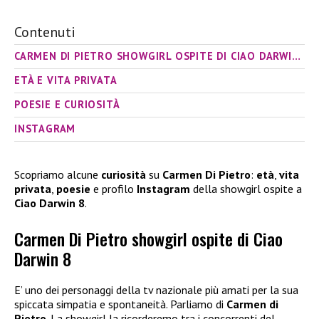
Contenuti
CARMEN DI PIETRO SHOWGIRL OSPITE DI CIAO DARWIN 8
ETÀ E VITA PRIVATA
POESIE E CURIOSITÀ
INSTAGRAM
Scopriamo alcune
curiosità
su
Carmen Di Pietro
:
età
,
vita
privata
,
poesie
e profilo
Instagram
della showgirl ospite a
Ciao Darwin 8
.
Carmen Di Pietro showgirl ospite di Ciao
Darwin 8
E’ uno dei personaggi della tv nazionale più amati per la sua
spiccata simpatia e spontaneità. Parliamo di
Carmen di
Pietro
. La showgirl la ricorderemo tra i concorrenti del