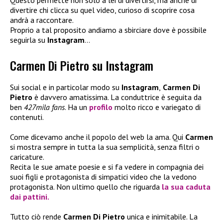
Questo permette non solo a lei di divertirsi, ma anche di
divertire chi clicca su quel video, curioso di scoprire cosa
andrà a raccontare.
Proprio a tal proposito andiamo a sbirciare dove è possibile
seguirla su
Instagram
…
Carmen Di Pietro su Instagram
Sui social e in particolar modo su
Instagram
,
Carmen Di
Pietro
è davvero amatissima. La conduttrice è seguita da
ben
427mila fans
. Ha un
profilo
molto ricco e variegato di
contenuti.
Come dicevamo anche il popolo del web la ama. Qui
Carmen
si mostra sempre in tutta la sua semplicità, senza filtri o
caricature.
Recita le sue amate poesie e si fa vedere in compagnia dei
suoi figli e protagonista di simpatici video che la vedono
protagonista. Non ultimo quello che riguarda
la sua caduta
dai pattini.
Tutto ciò rende
Carmen Di Pietro
unica e inimitabile. La