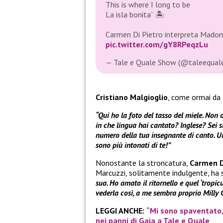
This is where I long to be
La isla bonita” 🏝
Carmen Di Pietro interpreta Mado
pic.twitter.com/gY8RPeqzLu
— Tale e Quale Show (@taleequa
Cristiano Malgioglio
, come ormai da t
“Qui ho la foto del tasso del miele. Non
in che lingua hai cantato? Inglese? Sei 
numero della tua insegnante di canto. 
sono più intonati di te!”
Nonostante la stroncatura,
Carmen D
Marcuzzi, solitamente indulgente, ha s
sua. Ho amato il ritornello e quel ‘tropicul
vederla così, a me sembra proprio Milly 
LEGGI ANCHE:
“Mi sono spaventato, 
nei panni di Gaia a Tale e Quale