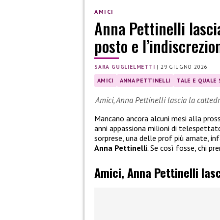
AMICI
Anna Pettinelli lasci
posto e l’indiscrezi
SARA GUGLIELMETTI
|
29 GIUGNO 2026
AMICI
ANNA PETTINELLI
TALE E QUALE
Amici, Anna Pettinelli lascia la catte
Mancano ancora alcuni mesi alla pros
anni appassiona milioni di telespettat
sorprese, una delle prof più amate, inf
Anna Pettinell
i. Se così fosse, chi p
Amici, Anna Pettinelli las