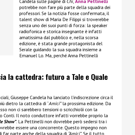
Candela sulle pagine di
Chi
,
Anna Pettinelli
potrebbe non fare più parte della squadra dei
professori. Se la notizia fosse confermata, il
talent show di Maria De Filippi si troverebbe
senza uno dei suoi punti di forza: la speaker
radiofonica e storica insegnante è infatti
amatissima dal pubblico e, nella scorsa
edizione, è stata grande protagonista del
Serale guidando la sua squadra insieme a
Emanuel Lo. Ma, perché Anna Pettinelli
cia la cattedra: futuro a Tale e Quale
ali, Giuseppe Candela ha lanciato l’indiscrezione circa il
iù dietro la cattedra di “
Amici”
la prossima edizione. Da
so non ci sarebbero tensioni o scricchiolii con la
 Conti. Il noto conduttore infatti vorrebbe proprio la
le Show”
. La Pettinelli non dovrebbe però sedersi tra i
ovrebbe essere una concorrente. Questo impegno non
di far parte anche della squadra di
“Amici”
. Se il tutto