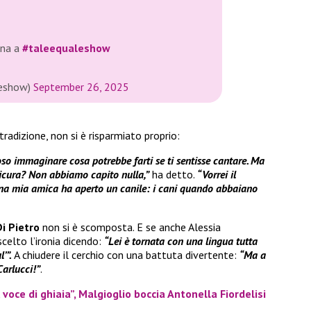
nna a
#taleequaleshow
leshow)
September 26, 2025
radizione, non si è risparmiato proprio:
 oso immaginare cosa potrebbe farti se ti sentisse cantare. Ma
sicura? Non abbiamo capito nulla,”
ha detto.
“Vorrei il
Una mia amica ha aperto un canile: i cani quando abbaiano
i Pietro
non si è scomposta. E se anche Alessia
celto l’ironia dicendo:
“Lei è tornata con una lingua tutta
’”.
A chiudere il cerchio con una battuta divertente:
“Ma a
Carlucci!”
.
voce di ghiaia”, Malgioglio boccia Antonella Fiordelisi