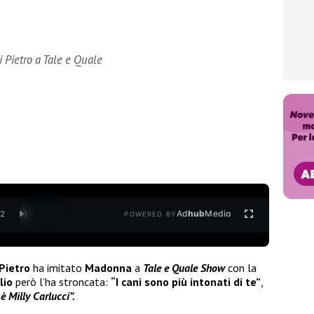
i Pietro a Tale e Quale
Ad
hub
Media
/
2
POWERED BY
Pietro
ha imitato
Madonna
a
Tale e Quale Show
con la
lio
però l’ha stroncata:
“I cani sono più intonati di te”
,
 Milly Carlucci”.