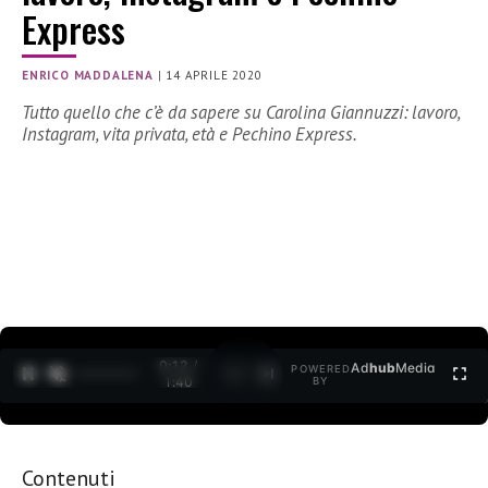
Express
ENRICO MADDALENA
|
14 APRILE 2020
Tutto quello che c’è da sapere su Carolina Giannuzzi: lavoro,
Instagram, vita privata, età e Pechino Express.
0:12 /
Ad
hub
Media
POWERED
1
/
2
1:40
BY
Contenuti