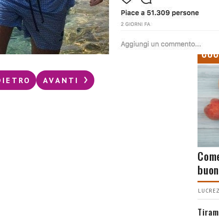
CUC
DIETRO
AVANTI
Come
buon
LUCREZ
Tiram