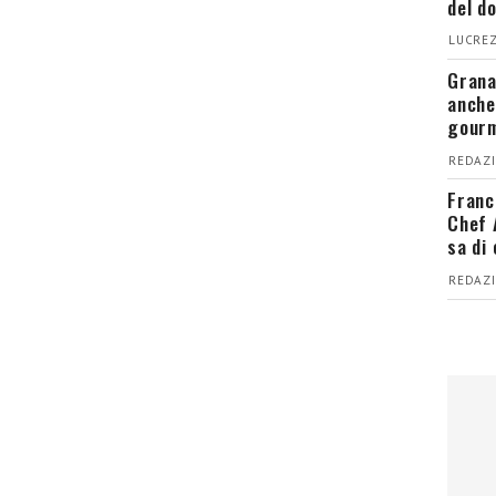
del d
LUCREZ
Grana
anche
gour
REDAZI
Franc
Chef 
sa di
REDAZI