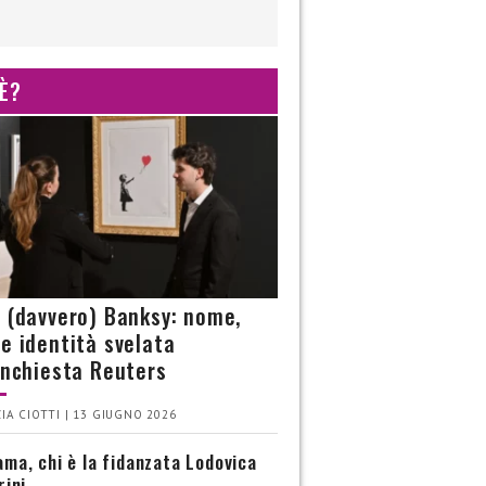
 È?
è (davvero) Banksy: nome,
 e identità svelata
’inchiesta Reuters
IA CIOTTI | 13 GIUGNO 2026
ma, chi è la fidanzata Lodovica
rini