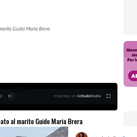
 marito Guido Maria Brera
Ad
hub
Media
/
2
POWERED BY
icato al marito Guido Maria Brera