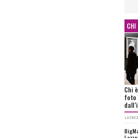
CHI
Chi 
foto
dall
LUCREZ
BigMa
Lazze