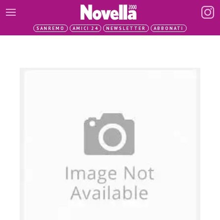
SANREMO
AMICI 24
NEWSLETTER
ABBONATI