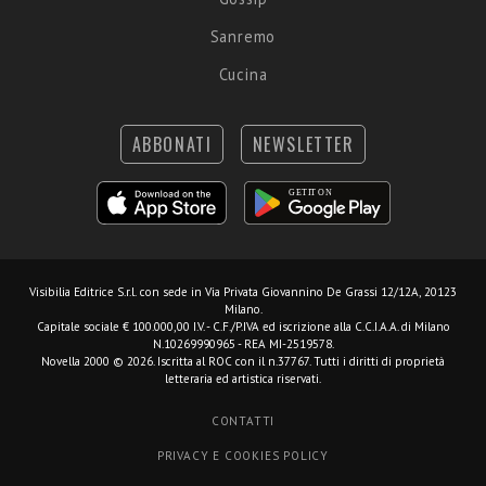
Sanremo
Cucina
ABBONATI
NEWSLETTER
Visibilia Editrice S.r.l.
con sede in Via Privata Giovannino De Grassi 12/12A, 20123
Milano.
Capitale sociale € 100.000,00 I.V. - C.F./P.IVA ed iscrizione alla C.C.I.A.A. di Milano
N.10269990965 - REA MI-2519578.
Novella 2000 © 2026. Iscritta al ROC con il n.37767. Tutti i diritti di proprietà
letteraria ed artistica riservati.
CONTATTI
PRIVACY E COOKIES POLICY