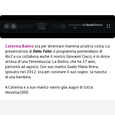
0:27 /
Ad
hub
Media
POWERED
1
/
2
3:35
BY
Caterina Balivo
sta per diventare mamma un’altra volta. La
presentatrice di
Detto Fatto
, il programma pomeridiano di
Rai2
a cui collabora anche il nostro Giovanni Ciacci
,
è in dolce
attesa di una femminuccia. La Balivo, che ha 37 anni,
partorirà ad agosto. Con suo marito Guido Maria Brera,
sposato nel 2012, sta per coronare il suo sogno: la nascita
di una bambina.
A Caterina e a suo marito vanno glia auguri di tutta
Novella2000.