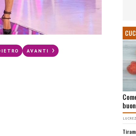
CUC
DIETRO
AVANTI
Come
buon
LUCREZ
Tiram