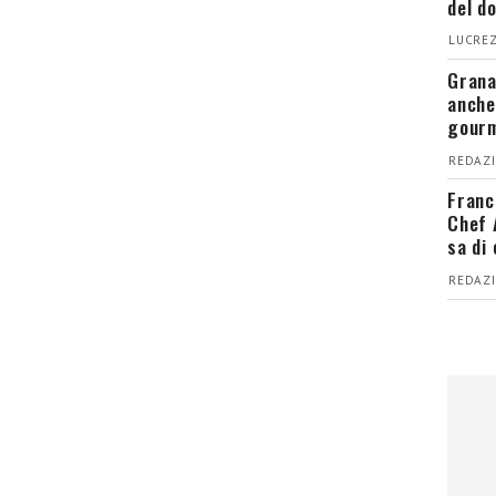
del d
LUCREZ
Grana
anche
gour
REDAZI
Franc
Chef 
sa di
REDAZI