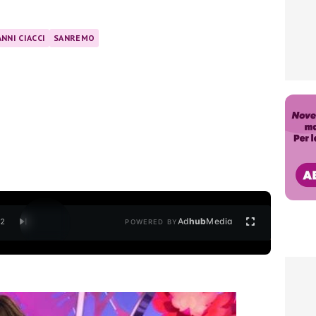
NNI CIACCI
SANREMO
Ad
hub
Media
/
2
POWERED BY