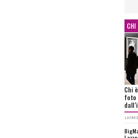
CHI
Chi 
foto
dall
LUCREZ
BigMa
Lazze