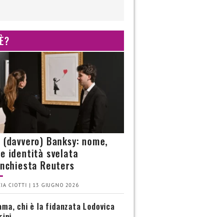
 È?
è (davvero) Banksy: nome,
 e identità svelata
’inchiesta Reuters
IA CIOTTI | 13 GIUGNO 2026
ma, chi è la fidanzata Lodovica
rini