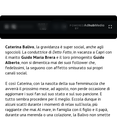
0:13 /
Ad
hub
Media
POWERED
1
/
2
1:40
BY
Caterina Balivo
, la gravidanza è super social, anche agli
sgoccioli. La conduttrice di
Detto Fatto
, in vacanza a Capri con
il marito
Guido Maria Brera
e il loro primogenito
Guido
Alberto
, non si dimentica mai dei suoi follower che,
fedelissimi, la seguono con affetto smisurato sui propri
canali social.
E così Caterina, con la nascita della sua femminuccia che
avverrà il prossimo mese, ad agosto, non perde occasione di
aggiornare i suoi fan sul suo stato e sul suo pancione. E
tutto sembra procedere per il meglio. Eccola dunque in
alcuni scatti durante i momenti di relax sull’isola, più
raggiante che mai. Al mare, in famiglia con il figlio e il papà,
durante una merenda o una colazione, la Balivo non smette