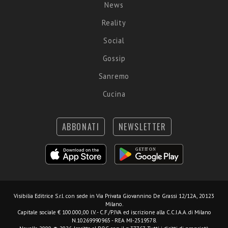
News
Reality
Social
Gossip
Sanremo
Cucina
ABBONATI
NEWSLETTER
Visibilia Editrice S.r.l.
con sede in Via Privata Giovannino De Grassi 12/12A, 20123
Milano.
Capitale sociale € 100.000,00 I.V. - C.F./P.IVA ed iscrizione alla C.C.I.A.A. di Milano
N.10269990965 - REA MI-2519578.