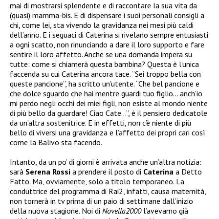
mai di mostrarsi splendente e di raccontare la sua vita da
(quasi) mamma-bis. E di dispensare i suoi personali consigli a
chi, come lei, sta vivendo la gravidanza nei mesi più caldi
dell’anno. E i seguaci di Caterina si rivelano sempre entusiasti
a ogni scatto, non rinunciando a dare il loro supporto e fare
sentire il loro affetto. Anche se una domanda impera su
tutte: come si chiamerà questa bambina? Questa è l’unica
faccenda su cui Caterina ancora tace. “Sei troppo bella con
queste pancione”, ha scritto un’utente. “Che bel pancione e
che dolce sguardo che hai mentre guardi tuo figlio… anch’io
mi perdo negli occhi dei miei figli, non esiste al mondo niente
di più bello da guardare! Ciao Cate…”, è il pensiero dedicatole
da un’altra sostenitrice. E in effetti, non c’è niente di più
bello di viversi una gravidanza e l’affetto dei propri cari così
come la Balivo sta facendo.
Intanto, da un po’ di giorni è arrivata anche un’altra notizia:
sarà
Serena Rossi
a prendere il posto di
Caterina
a Detto
Fatto. Ma, ovviamente, solo a titolo temporaneo. La
conduttrice del programma di Rai2, infatti, causa maternità,
non tornerà in tv prima di un paio di settimane dall’inizio
della nuova stagione. Noi di
Novella2000
l’avevamo già