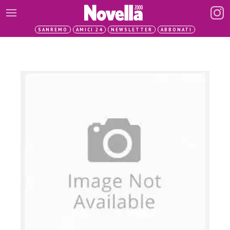
SANREMO
AMICI 24
NEWSLETTER
ABBONATI