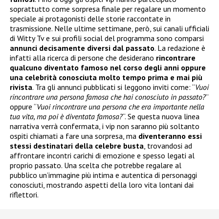
soprattutto come sorpresa finale per regalare un momento
speciale ai protagonisti delle storie raccontate in
trasmissione. Nelle ultime settimane, però, sui canali ufficiali
di Witty Tv e sui profili social del programma sono comparsi
annunci decisamente diversi dal passato
. La redazione è
infatti alla ricerca di persone che desiderano
rincontrare
qualcuno diventato famoso nel corso degli anni oppure
una celebrità conosciuta molto tempo prima e mai più
rivista
. Tra gli annunci pubblicati si leggono inviti come: “
Vuoi
rincontrare una persona famosa che hai conosciuto in passato?
”
oppure “
Vuoi rincontrare una persona che era importante nella
tua vita, ma poi è diventata famosa?
“. Se questa nuova linea
narrativa verrà confermata, i vip non saranno più soltanto
ospiti chiamati a fare una sorpresa, ma
diventeranno essi
stessi destinatari della celebre busta
, trovandosi ad
affrontare incontri carichi di emozione e spesso legati al
proprio passato. Una scelta che potrebbe regalare al
pubblico un’immagine più intima e autentica di personaggi
conosciuti, mostrando aspetti della loro vita lontani dai
riflettori.