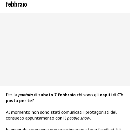
febbraio
Per la
puntata
di
sabato 7 febbraio
chi sono gli
ospiti
di
C’è
posta per te
?
Al momento non sono stati comunicati i protagonisti del
consueto appuntamento con il
people show.
In generale comunque non mancheranno storie familiari, liti,