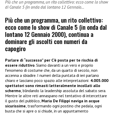
Più che un programma, un rito collettivo: ecco come lo show
di Canale 5 (in onda dal lontano 12 Gennaio…
Più che un programma, un rito collettivo:
ecco come lo show di Canale 5 (in onda dal
lontano 12 Gennaio 2000), continua a
dominare gli ascolti con numeri da
capogiro
Parlare di “successo” per C’è posta per te rischia di
essere riduttivo
. Siamo davanti a un vero e proprio
fenomeno di costume che, da un quarto di secolo, non
accenna a sbiadire. I numeri della puntata di ieri parlano
chiaro e lasciano poco spazio alle interpretazioni:
4.005.000
spettatori sono rimasti letteralmente incollati allo
schermo
, blindando la leadership assoluta del sabato sera.
Mentre le altre reti annaspano nel tentativo di intercettare
il gusto del pubblico,
Maria De Filippi naviga in acque
sicurissime
, trasformando ogni postino che pedala, ogni
busta che si apre o si chiude, in un appuntamento