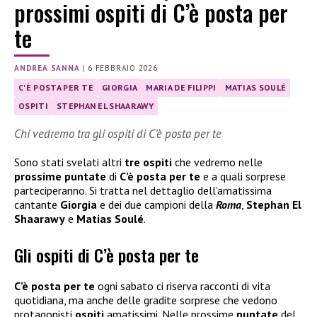
prossimi ospiti di C’è posta per
te
ANDREA SANNA
|
6 FEBBRAIO 2026
C'È POSTA PER TE
GIORGIA
MARIA DE FILIPPI
MATIAS SOULÉ
OSPITI
STEPHAN EL SHAARAWY
Chi vedremo tra gli ospiti di C’è posta per te
Sono stati svelati altri
tre ospiti
che vedremo nelle
prossime puntate
di
C’è posta per te
e a quali sorprese
parteciperanno. Si tratta nel dettaglio dell’amatissima
cantante
Giorgia
e dei due campioni della
Roma
,
Stephan El
Shaarawy
e
Matias Soulé
.
Gli ospiti di C’è posta per te
C’è posta per te
ogni sabato ci riserva racconti di vita
quotidiana, ma anche delle gradite sorprese che vedono
protagonisti
ospiti
amatissimi. Nelle prossime
puntate
del