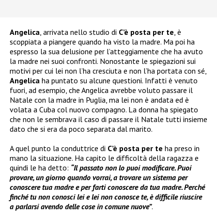
Angelica
, arrivata nello studio di
C’è posta per te
, è
scoppiata a piangere quando ha visto la madre. Ma poi ha
espresso la sua delusione per l’atteggiamente che ha avuto
la madre nei suoi confronti. Nonostante le spiegazioni sui
motivi per cui lei non l’ha cresciuta e non l’ha portata con sé,
Angelica
ha puntato su alcune questioni. Infatti è venuto
fuori, ad esempio, che Angelica avrebbe voluto passare il
Natale con la madre in Puglia, ma lei non è andata ed è
volata a Cuba col nuovo compagno. La donna ha spiegato
che non le sembrava il caso di passare il Natale tutti insieme
dato che si era da poco separata dal marito.
A quel punto la conduttrice di
C’è posta per te
ha preso in
mano la situazione. Ha capito le difficoltà della ragazza e
quindi le ha detto:
“Il passato non lo puoi modificare. Puoi
provare, un giorno quando vorrai, a trovare un sistema per
conoscere tua madre e per farti conoscere da tua madre. Perché
finché tu non conosci lei e lei non conosce te, è difficile riuscire
a parlarsi avendo delle cose in comune nuove”
.