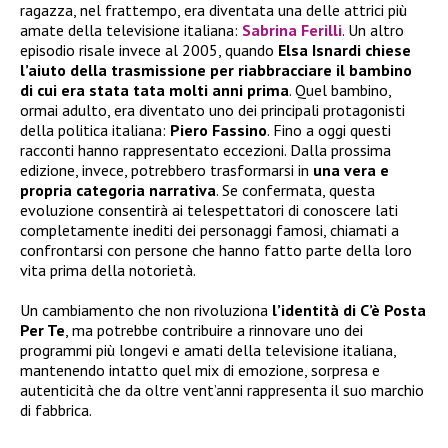
ragazza, nel frattempo, era diventata una delle attrici più
amate della televisione italiana:
Sabrina Ferilli
. Un altro
episodio risale invece al 2005, quando
Elsa Isnardi chiese
l’aiuto della trasmissione per riabbracciare il bambino
di cui era stata tata molti anni prima
. Quel bambino,
ormai adulto, era diventato uno dei principali protagonisti
della politica italiana:
Piero Fassino
. Fino a oggi questi
racconti hanno rappresentato eccezioni. Dalla prossima
edizione, invece, potrebbero trasformarsi in
una vera e
propria categoria narrativa
. Se confermata, questa
evoluzione consentirà ai telespettatori di conoscere lati
completamente inediti dei personaggi famosi, chiamati a
confrontarsi con persone che hanno fatto parte della loro
vita prima della notorietà.
Un cambiamento che non rivoluziona
l’identità di C’è Posta
Per Te
, ma potrebbe contribuire a rinnovare uno dei
programmi più longevi e amati della televisione italiana,
mantenendo intatto quel mix di emozione, sorpresa e
autenticità che da oltre vent’anni rappresenta il suo marchio
di fabbrica.