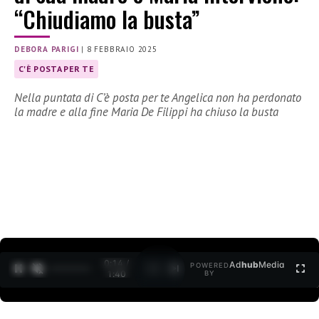
“Chiudiamo la busta”
DEBORA PARIGI
|
8 FEBBRAIO 2025
C'È POSTA PER TE
Nella puntata di C’è posta per te Angelica non ha perdonato
la madre e alla fine Maria De Filippi ha chiuso la busta
0:15 /
Ad
hub
Media
POWERED
1
/
2
1:40
BY