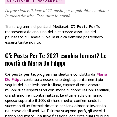
C'È POSTA PER TE
MARIA DE FILIPPI
La prossima edizione di C’è posta per te potrebbe cambiare
in modo drastico. Ecco tutte le novità.
Tra i programmi di punta di Mediaset,
C’è Posta Per Te
rappresenta da anni una delle certezze assolute del
palinsesto di Canale 5. Nella nuova edizione potrebbero
esserci tante novità.
C’è Posta Per Te 2027 cambia format? Le
novità di Maria De Filippi
C’è posta per te
, programma ideato e condotto da
Maria
De Filippi
continua a essere uno degli appuntamenti più
seguiti della televisione italiana, capace di emozionare
milioni di telespettatori con storie di riconciliazioni familiari,
grandi amori e incontri inattesi. Le ultime edizioni hanno
spesso superato il 30% di share medio, confermando il
successo di un format rimasto sostanzialmente invariato
nel corso degli anni. Nell’ultima stagione, però, gli ascolti
hanno registrato una lieve flessione, con circa quattro punti