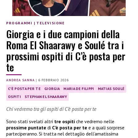
PROGRAMMI
|
TELEVISIONE
Giorgia e i due campioni della
Roma El Shaarawy e Soulé tra i
prossimi ospiti di C’è posta per
te
ANDREA SANNA
|
6 FEBBRAIO 2026
C'È POSTA PER TE
GIORGIA
MARIA DE FILIPPI
MATIAS SOULÉ
OSPITI
STEPHAN EL SHAARAWY
Chi vedremo tra gli ospiti di C’è posta per te
Sono stati svelati altri
tre ospiti
che vedremo nelle
prossime puntate
di
C’è posta per te
e a quali sorprese
parteciperanno. Si tratta nel dettaglio dell’amatissima