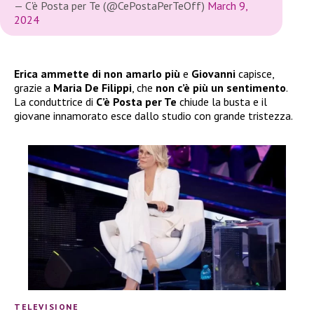
— C'è Posta per Te (@CePostaPerTeOff)
March 9,
2024
Erica ammette di non amarlo
più
e
Giovanni
capisce,
grazie a
Maria De Filippi
, che
non c’è più un sentimento
.
La conduttrice di
C’è Posta per Te
chiude la busta e il
giovane innamorato esce dallo studio con grande tristezza.
TELEVISIONE