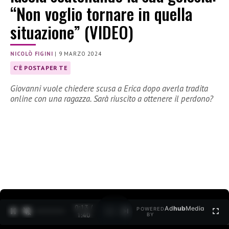
“Non voglio tornare in quella
situazione” (VIDEO)
NICOLÒ FIGINI
|
9 MARZO 2024
C'È POSTA PER TE
Giovanni vuole chiedere scusa a Erica dopo averla tradita
online con una ragazza. Sarà riuscito a ottenere il perdono?
0:14 /
Ad
hub
Media
POWERED
1
/
2
1:40
BY