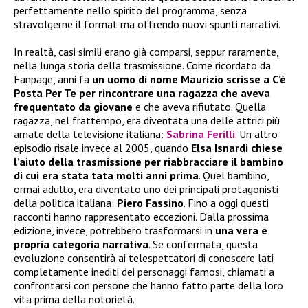
perfettamente nello spirito del programma, senza
stravolgerne il format ma offrendo nuovi spunti narrativi.
In realtà, casi simili erano già comparsi, seppur raramente,
nella lunga storia della trasmissione. Come ricordato da
Fanpage, anni fa
un uomo di nome Maurizio scrisse a C’è
Posta Per Te per rincontrare una ragazza che aveva
frequentato da giovane
e che aveva rifiutato. Quella
ragazza, nel frattempo, era diventata una delle attrici più
amate della televisione italiana:
Sabrina Ferilli
. Un altro
episodio risale invece al 2005, quando
Elsa Isnardi chiese
l’aiuto della trasmissione per riabbracciare il bambino
di cui era stata tata molti anni prima
. Quel bambino,
ormai adulto, era diventato uno dei principali protagonisti
della politica italiana:
Piero Fassino
. Fino a oggi questi
racconti hanno rappresentato eccezioni. Dalla prossima
edizione, invece, potrebbero trasformarsi in
una vera e
propria categoria narrativa
. Se confermata, questa
evoluzione consentirà ai telespettatori di conoscere lati
completamente inediti dei personaggi famosi, chiamati a
confrontarsi con persone che hanno fatto parte della loro
vita prima della notorietà.