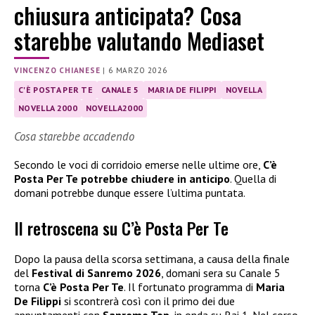
chiusura anticipata? Cosa
starebbe valutando Mediaset
VINCENZO CHIANESE
|
6 MARZO 2026
C'È POSTA PER TE
CANALE 5
MARIA DE FILIPPI
NOVELLA
NOVELLA 2000
NOVELLA2000
Cosa starebbe accadendo
Secondo le voci di corridoio emerse nelle ultime ore,
C’è
Posta Per Te potrebbe chiudere in anticipo
. Quella di
domani potrebbe dunque essere l’ultima puntata.
Il retroscena su C’è Posta Per Te
Dopo la pausa della scorsa settimana, a causa della finale
del
Festival di Sanremo 2026
, domani sera su Canale 5
torna
C’è Posta Per Te
. Il fortunato programma di
Maria
De Filippi
si scontrerà così con il primo dei due