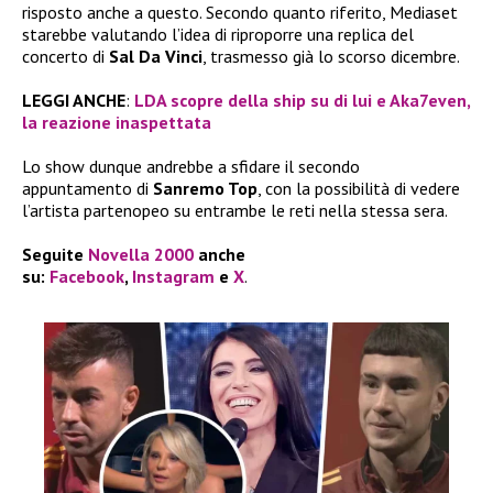
risposto anche a questo. Secondo quanto riferito, Mediaset
starebbe valutando l’idea di riproporre una replica del
concerto di
Sal Da Vinci
, trasmesso già lo scorso dicembre.
LEGGI ANCHE
:
LDA scopre della ship su di lui e Aka7even,
la reazione inaspettata
Lo show dunque andrebbe a sfidare il secondo
appuntamento di
Sanremo Top
, con la possibilità di vedere
l’artista partenopeo su entrambe le reti nella stessa sera.
Seguite
Novella 2000
anche
su:
Facebook
,
Instagram
e
X
.