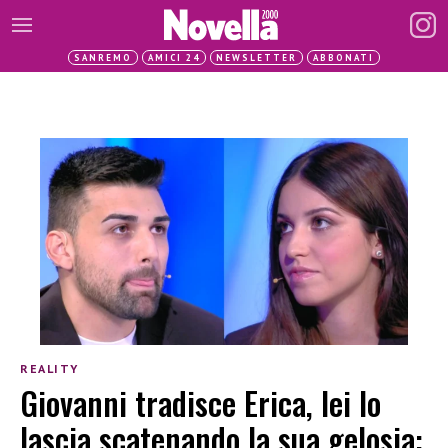
SANREMO
AMICI 24
NEWSLETTER
ABBONATI
REALITY
Giovanni tradisce Erica, lei lo
lascia scatenando la sua gelosia: