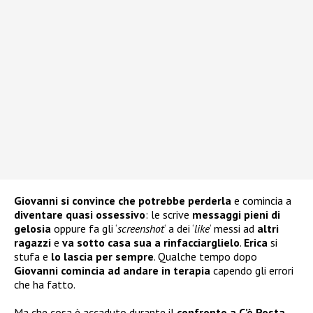
Giovanni si convince che potrebbe perderla
e comincia a
diventare quasi ossessivo
: le scrive
messaggi pieni di
gelosia
oppure fa gli ‘
screenshot
‘ a dei ‘
like
‘ messi ad
altri
ragazzi
e
va sotto casa sua a rinfacciarglielo
.
Erica
si
stufa e
lo lascia per sempre
. Qualche tempo dopo
Giovanni comincia ad andare in terapia
capendo gli errori
che ha fatto.
Ma che cosa è accaduto durante il
confronto a C’è Posta