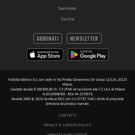
Sanremo
Cucina
ABBONATI
NEWSLETTER
Visibilia Editrice S.r.l.
con sede in Via Privata Giovannino De Grassi 12/12A, 20123
Milano.
Capitale sociale € 100.000,00 I.V. - C.F./P.IVA ed iscrizione alla C.C.I.A.A. di Milano
N.10269990965 - REA MI-2519578.
Novella 2000 © 2026. Iscritta al ROC con il n.37767. Tutti i diritti di proprietà
letteraria ed artistica riservati.
CONTATTI
PRIVACY E COOKIES POLICY
IMPOSTAZIONI COOKIE