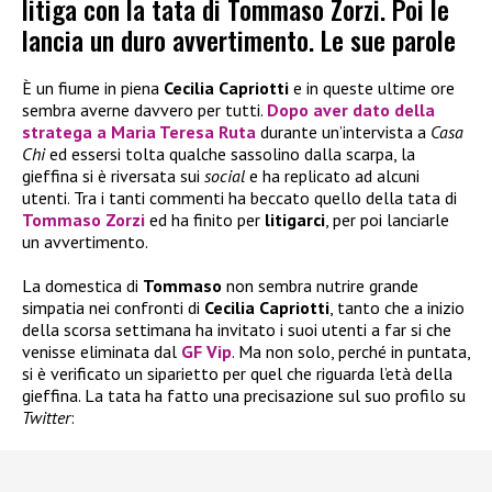
litiga con la tata di Tommaso Zorzi. Poi le
lancia un duro avvertimento. Le sue parole
È un fiume in piena
Cecilia Capriotti
e in queste ultime ore
sembra averne davvero per tutti.
Dopo aver dato della
stratega a
Maria Teresa Ruta
durante un’intervista a
Casa
Chi
ed essersi tolta qualche sassolino dalla scarpa, la
gieffina si è riversata sui
social
e ha replicato ad alcuni
utenti. Tra i tanti commenti ha beccato quello della tata di
Tommaso Zorzi
ed ha finito per
litigarci
, per poi lanciarle
un avvertimento.
La domestica di
Tommaso
non sembra nutrire grande
simpatia nei confronti di
Cecilia Capriotti
, tanto che a inizio
della scorsa settimana ha invitato i suoi utenti a far si che
venisse eliminata dal
GF Vip
. Ma non solo, perché in puntata,
si è verificato un siparietto per quel che riguarda l’età della
gieffina. La tata ha fatto una precisazione sul suo profilo su
Twitter
: