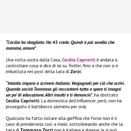
“Cecilia ha sbagliato. Ha 45 credo. Quindi è più sorella che
mamma, amore”
Una volta uscita dalla Casa,
Cecilia Capriotti
è andata a
controllare cosa si dice di lei su
Twitter
, fino a che non si è
imbattuta nel post della tata di
Zorzi
:
“Intanto impara a scrivere italiano. Vergognati per ciò che scrivi.
Quando uscirà Tommaso gli racconterò tutto e spero ti insegni
un po’ di educazione. Altri insulti e ti denuncio”
, ha sbottato
Cecilia Capriotti
. La domestica dell’influencer, però, non ha
proseguito il battibecco (almeno per ora).
Qualcuno ha fatto notare alla gieffina che forse non è il
caso di prendersela così a male, sottolineando anche che la
tata di
Tommaso Zorzi
non è italiana e dunque le si può