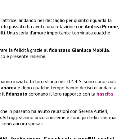
l’attrice, andando nel dettaglio per quanto riguarda la
i
. In passato ha avuto una relazione con
Andrea Perone
,
lli
. Una storia d’amore importante terminata qualche
are la felicità grazie al
fidanzato Gianluca Mobilia
.
ato e presente insieme.
hanno iniziato la loro storia nel 2014. Si sono conosciuti
Panarea
e dopo qualche tempo hanno deciso di andare a
e il
fidanzato
coronano il loro rapporto con la
nascita
o che in passato ha avuto relazioni con Serena Autieri,
Ad oggi stanno ancora insieme e sono più felici che mai.
i sono ancora sposati.