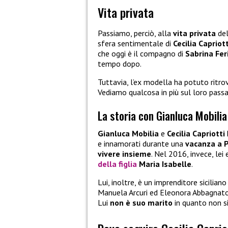
Vita privata
Passiamo, perciò, alla
vita privata
del
sfera sentimentale di
Cecilia Capriott
che oggi è il compagno di
Sabrina Feri
tempo dopo.
Tuttavia, l’ex modella ha potuto ritrov
Vediamo qualcosa in più sul loro pass
La storia con Gianluca Mobilia
Gianluca Mobilia
e
Cecilia Capriotti
e innamorati durante una
vacanza a 
vivere insieme
. Nel 2016, invece, lei 
della figlia
Maria Isabelle
.
Lui, inoltre, è un imprenditore sicilian
Manuela Arcuri ed Eleonora Abbagnato. 
Lui
non è suo
marito
in quanto non s