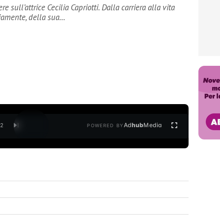
 sull’attrice Cecilia Capriotti. Dalla carriera alla vita
viamente, della sua…
Ad
hub
Media
/
2
POWERED BY