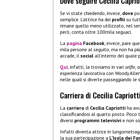
Dove seguire Cecilia Caprio
Se vi state chiedendo, invece,
dove
po
semplice. L’attrice ha dei
profili
su tutt
rimane quello meno utilizzato, nel se
però, conta oltre 100mila seguaci.
La
pagina
Facebook
, invece, pare qu
mila persone al seguito, ma non ha pi
accade, il
social
all’interno del quale 
Qui
, infatti, la troviamo in vari
selfie
, 
esperienza lavorativa con Woody Alle
nelle quali si diverte passeggiando le 
Carriera di Cecilia Capriott
La
carriera
di
Cecilia Capriotti
ha avu
classificandosi al quarto posto. Poco t
diversi
programmi televisivi
e non so
Infatti diventa attrice in lungometrag
la sua partecipazione a
L’Isola dei F