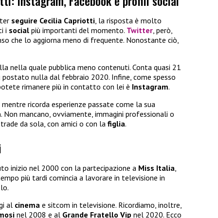
tti: Instagram, Facebook e profili social
ter
seguire Cecilia Capriotti
, la risposta è molto
i i
social
più importanti del momento.
Twitter
, però,
nso che lo aggiorna meno di frequente. Nonostante ciò,
ella nella quale pubblica meno contenuti. Conta quasi 21
ù postato nulla dal febbraio 2020. Infine, come spesso
potete rimanere più in contatto con lei è
Instagram
.
o mentre ricorda esperienze passate come la sua
n. Non mancano, ovviamente, immagini professionali o
strade da sola, con amici o con la
figlia
.
i
to inizio nel 2000 con la partecipazione a
Miss Italia
,
empo più tardi comincia a lavorare in televisione in
lo.
gi al
cinema
e sitcom in televisione. Ricordiamo, inoltre,
amosi
nel 2008 e al
Grande Fratello Vip
nel 2020. Ecco