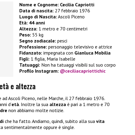
Nome e Cognome:
Cecilia Capriotti
Data di nascita:
27 febbraio 1976
Luogo di Nascita:
Ascoli Piceno
Età:
44 anni
Altezza:
1 metro e 70 centimetri
Peso:
55 kg
Segno zodiacale:
pesci
Professione:
personaggio televisivo e attrice
Fidanzato:
impegnata con
Gianluca Mobilia
Figli:
1 figlia, Maria Isabelle
Tatuaggi:
Non ha tatuaggi visibili sul suo corpo
Profilo Instagram:
@ceciliacapriottichic
 età e altezza
ce ad Ascoli Piceno, nelle Marche, il 27 febbraio 1976.
anni d’
età
. Inoltre la sua
altezza
è pari a 1 metro e 70
adre
non abbiamo molte notizie.
di
che ha fatto. Andiamo, quindi, subito alla sua
vita
ta sentimentalmente oppure è single.