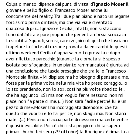
Colpa o merito, dipende dai punti di vista, d
‘Ignazio Moser
il
giovane e bello figlio di Francesco Moser anche lui
concorrente del reality. Tra i due pian piano è nato un legame
fortissimo prima d’intesa, ma che via via è diventato
qualcosa di più… Ignazio e Cecilia, infatti, non si staccano
l’uno dall’altra e pare proprio che per entrambi sia scoccata
la scintilla. Sguardi, sorrisi, carezze, piccoli gesti che lasciano
trapelare la forte attrazione provata da entrambi. In questi
ultimo weekend Cecilia è apparsa molto provata e dopo
aver riflettuto parecchio (durante la giornata si è spesso
isolata per sfogandosi in un pianto rammaricato) è giunta ad
una conclusione che lascia presagire che tra lei e Francesco
Monte sia finita.
«
Mi dispiace ma ho bisogno di pensare a me,
forse per la prima volta nella mia vita ho preso coraggio…o
lo sto prendendo, non lo so», così ha più volte ribadito lei,
che ha aggiunto: «Sì ma non voglio ferire nessuno, non mi
piace, non fa parte di me. (…) Non sarà facile perché lui è un
pezzo di me».
Moser l’ha incoraggiata dicendole: «Se fai
quello che vuoi tu e lo fai per te, non sbagli mai. Non starci
male…(…) Penso non faccia parte di nessuno ma certe volte
è quasi inevitabile. Poi c’è chi ci sta peggio e chi la supera
prima».
Anche
Ieri sera (29 ottobre) la Rodriguez è rimasta a