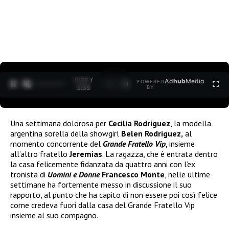
0:30 /
Ad
hub
Media
POWERED
1
/
2
3:35
BY
Una settimana dolorosa per
Cecilia Rodriguez
, la modella
argentina sorella della showgirl
Belen Rodriguez,
al
momento concorrente del
Grande Fratello Vip
, insieme
all’altro fratello
Jeremias
. La ragazza, che è entrata dentro
la casa felicemente fidanzata da quattro anni con l’ex
tronista di
Uomini e Donne
Francesco Monte
, nelle ultime
settimane ha fortemente messo in discussione il suo
rapporto, al punto che ha capito di non essere poi così felice
come credeva fuori dalla casa del Grande Fratello Vip
insieme al suo compagno.