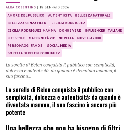
ALBA COSENTINO
|
18 GENNAIO 2026
AMORE DEL PUBBLICO
AUTENTICITÀ
BELLEZZA NATURALE
BELLEZZA SENZA FILTRI
CECILIA RODRIGUEZ
CECILIA RODRIGUEZ MAMMA
DONNE VERE
INFLUENCER ITALIANE
LIFESTYLE
MATERNITÀ VIP
NOVELLA
NOVELLA2000
PERSONAGGI FAMOSI
SOCIAL MEDIA
SORELLA DI BELEN RODRIGUEZ
La sorella di Belen conquista il pubblico con semplicità,
dolcezza e autenticità: da quando è diventata mamma, il
suo fascino…
La sorella di Belen conquista il pubblico con
semplicità, dolcezza e autenticità: da quando è
diventata mamma, il suo fascino è ancora più
potente
Una bellezza che non ha bisogno di filtri