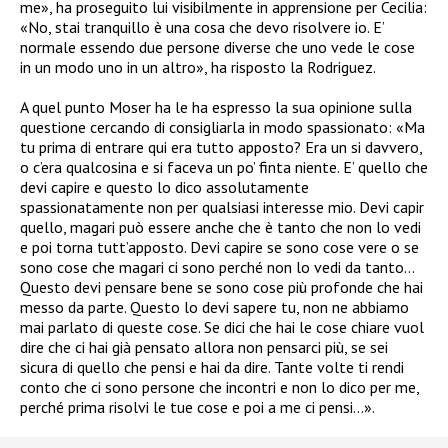
me», ha proseguito lui visibilmente in apprensione per Cecilia:
«No, stai tranquillo è una cosa che devo risolvere io. E’
normale essendo due persone diverse che uno vede le cose
in un modo uno in un altro», ha risposto la Rodriguez.
A quel punto Moser ha le ha espresso la sua opinione sulla
questione cercando di consigliarla in modo spassionato: «Ma
tu prima di entrare qui era tutto apposto? Era un si davvero,
o c’era qualcosina e si faceva un po’ finta niente. E’ quello che
devi capire e questo lo dico assolutamente
spassionatamente non per qualsiasi interesse mio. Devi capir
quello, magari può essere anche che è tanto che non lo vedi
e poi torna tutt’apposto. Devi capire se sono cose vere o se
sono cose che magari ci sono perché non lo vedi da tanto…
Questo devi pensare bene se sono cose più profonde che hai
messo da parte. Questo lo devi sapere tu, non ne abbiamo
mai parlato di queste cose. Se dici che hai le cose chiare vuol
dire che ci hai già pensato allora non pensarci più, se sei
sicura di quello che pensi e hai da dire. Tante volte ti rendi
conto che ci sono persone che incontri e non lo dico per me,
perché prima risolvi le tue cose e poi a me ci pensi…».