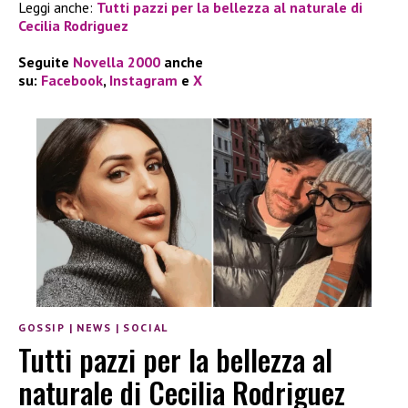
Leggi anche:
Tutti pazzi per la bellezza al naturale di
Cecilia Rodriguez
Seguite
Novella 2000
anche
su:
Facebook
,
Instagram
e
X
GOSSIP
|
NEWS
|
SOCIAL
Tutti pazzi per la bellezza al
naturale di Cecilia Rodriguez