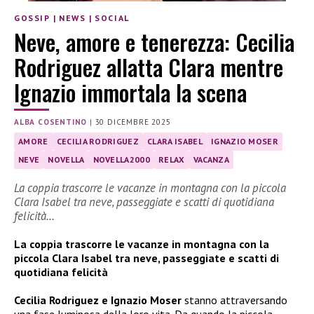
GOSSIP
|
NEWS
|
SOCIAL
Neve, amore e tenerezza: Cecilia
Rodriguez allatta Clara mentre
Ignazio immortala la scena
ALBA COSENTINO
|
30 DICEMBRE 2025
AMORE
CECILIA RODRIGUEZ
CLARA ISABEL
IGNAZIO MOSER
NEVE
NOVELLA
NOVELLA2000
RELAX
VACANZA
La coppia trascorre le vacanze in montagna con la piccola
Clara Isabel tra neve, passeggiate e scatti di quotidiana
felicità…
La coppia trascorre le vacanze in montagna con la
piccola Clara Isabel tra neve, passeggiate e scatti di
quotidiana felicità
Cecilia Rodriguez e Ignazio Moser
stanno attraversando
una fase luminosa della loro vita. Da quando la piccola