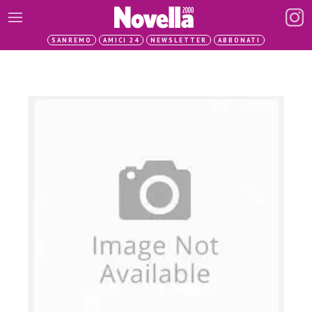
SANREMO
AMICI 24
NEWSLETTER
ABBONATI