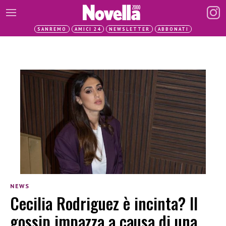
SANREMO
AMICI 24
NEWSLETTER
ABBONATI
NEWS
Cecilia Rodriguez è incinta? Il
gossip impazza a causa di una