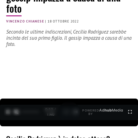
foto
VINCENZO CHIANESE
|
18 OTTOBRE 2022
Secondo le ultime indiscrezioni, Cecilia Rodriguez sarebbe
incinta del suo primo figlio. Il gossip impazza a causa di una
foto.
0:12 /
Ad
hub
Media
POWERED
1
/
2
1:40
BY