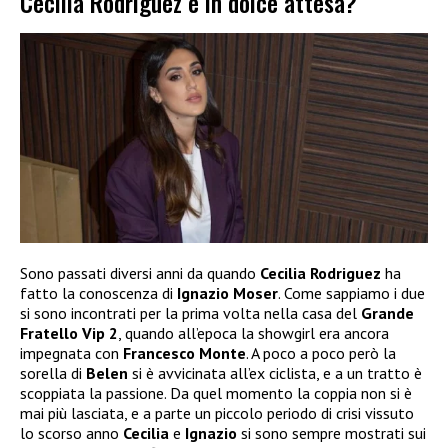
Cecilia Rodriguez è in dolce attesa?
Sono passati diversi anni da quando
Cecilia Rodriguez
ha
fatto la conoscenza di
Ignazio Moser
. Come sappiamo i due
si sono incontrati per la prima volta nella casa del
Grande
Fratello Vip 2
, quando all’epoca la showgirl era ancora
impegnata con
Francesco Monte
. A poco a poco però la
sorella di
Belen
si è avvicinata all’ex ciclista, e a un tratto è
scoppiata la passione. Da quel momento la coppia non si è
mai più lasciata, e a parte un piccolo periodo di crisi vissuto
lo scorso anno
Cecilia
e
Ignazio
si sono sempre mostrati sui