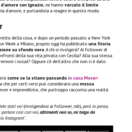
a d’amore con Ignazio
, ne hanno
varcato il limite
ria d’amore, e portandola a reagire in questo modo.
r
ntito della cosa, e dopo un periodo passato a New York
on Week a Milano, proprio oggi ha pubblicato
una Storia
sione su sfondo nero
. A chi si rivolgerà? Ai follower di
fronti della sua vita privata con Cecilia? Alla sua stessa
more i social? Oppure c’è dell’altro che non ci è dato
ersi
come se la stiano passando
in casa Moser-
a che per certi versi può considerarsi una
mossa
ncer e imprenditrice, che purtroppo racconta una realtà
ete stati voi
(rivolgendosi ai follower, ndr)
, però io penso,
a parlare così con voi,
altrimenti non so, mi tolgo da
mio Instagram
”.