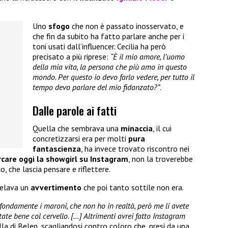
Uno
sfogo
che non è passato inosservato, e
che fin da subito ha fatto parlare anche per i
toni usati dall’influencer. Cecilia ha però
precisato a più riprese:
“È il mio amore, l’uomo
della mia vita, la persona che più amo in questo
mondo. Per questo io devo farlo vedere, per tutto il
tempo devo parlare del mio fidanzato?”
.
Dalle parole ai fatti
Quella che sembrava una
minaccia
, il cui
concretizzarsi era per molti
pura
fantascienza
, ha invece trovato riscontro nei
rcare oggi la showgirl su Instagram
, non la troverebbe
o, che lascia pensare e riflettere.
 celava un
avvertimento
che poi tanto sottile non era.
ofondamente i maroni, che non ho in realtà, però me li avete
tate bene col cervello. […] Altrimenti avrei fatto Instagram
ella di Belen, scagliandosi contro coloro che, presi da una