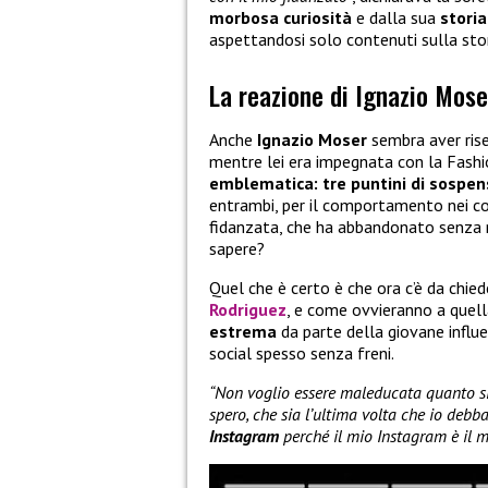
morbosa curiosità
e dalla sua
stori
aspettandosi solo contenuti sulla sto
La reazione di Ignazio Mose
Anche
Ignazio Moser
sembra aver rise
mentre lei era impegnata con la Fashi
emblematica: tre puntini di sospen
entrambi, per il comportamento nei con
fidanzata, che ha abbandonato senza re
sapere?
Quel che è certo è che ora c’è da chied
Rodriguez
, e come ovvieranno a quell
estrema
da parte della giovane influe
social spesso senza freni.
“Non voglio essere maleducata quanto si
spero, che sia l’ultima volta che io debb
Instagram
perché il mio Instagram è il 