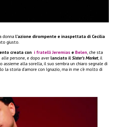
la donna
l’azione dirompente e inaspettata di Cecilia
to giusto.
mento creata con
i fratelli Jeremias
e
Belen
, che sta
 alle persone, e dopo aver
lanciato il
Sister’s Market
, il
o assieme alla sorella, il suo sembra un chiaro segnale di
lo la storia d’amore con Ignazio, ma in me c’è molto di