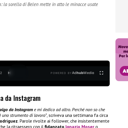
: la sorella di Belen mette in atto le minacce usate
Ad
hub
Media
/
2
POWERED BY
la da Instagram
 tolgo da Instagram
e mi dedico ad altro. Perché non so che
è uno strumento di lavoro”
, scriveva una settimana fa circa
Rodriguez
. Parole rivolte ai follower, che insistentemente
he la ritraessero con il
fidanzato
Ignazio Moser
o