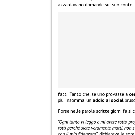
azzardavano domande sul suo conto.
fatti. Tanto che, se uno provasse a
ce
più. Insomma, un
addio ai social
brusc
Forse nelle parole scritte giorni fa si
“Ogni tanto vi leggo e mi avete rotto pr
rotti perchè siete veramente matti, non s
con il mio fidanzato”
, dichiarava la sor