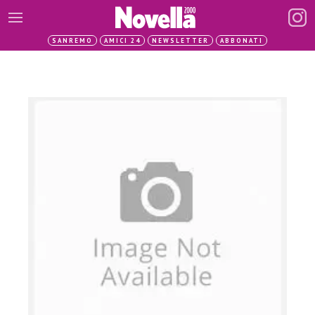
SANREMO
AMICI 24
NEWSLETTER
ABBONATI