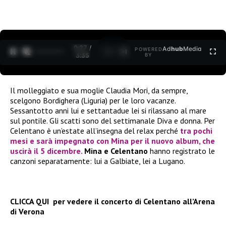
0:27 /
Ad
hub
Media
POWERED
1
/
2
3:35
BY
Il molleggiato e sua moglie Claudia Mori, da sempre,
scelgono Bordighera (Liguria) per le loro vacanze.
Sessantotto anni lui e settantadue lei si rilassano al mare
sul pontile. Gli scatti sono del settimanale Diva e donna. Per
Celentano è un’estate all’insegna del relax perché
tra pochi
mesi e sarà impegnato con Mina per il nuovo album, che
uscirà il 5 dicembre.
Mina e Celentano
hanno registrato le
canzoni separatamente: lui a Galbiate, lei a Lugano.
CLICCA QUI per vedere il concerto di Celentano all’Arena
di Verona