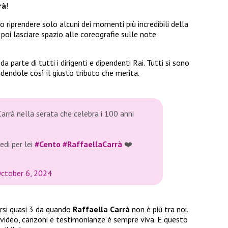
rà
!
o riprendere solo alcuni dei momenti più incredibili della
r poi lasciare spazio alle coreografie sulle note
 parte di tutti i dirigenti e dipendenti Rai. Tutti si sono
ndendole così il giusto tributo che merita.
arrà nella serata che celebra i 100 anni
iedi per lei
#Cento
#RaffaellaCarrà
❤️
ctober 6, 2024
orsi quasi 3 da quando
Raffaella Carrà
non è più tra noi.
 video, canzoni e testimonianze è sempre viva. E questo