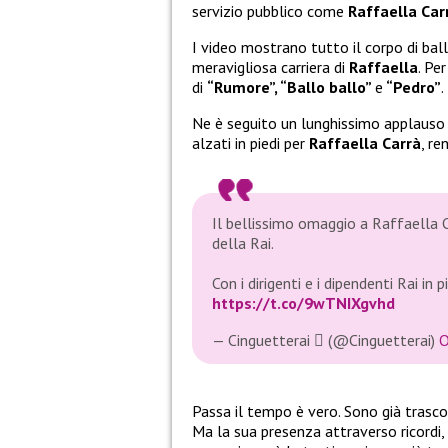
servizio pubblico come
Raffaella Car
I video mostrano tutto il corpo di ball
meravigliosa carriera di
Raffaella
. Pe
di
“Rumore”, “Ballo ballo”
e
“Pedro”
.
Ne è seguito un lunghissimo applauso da
alzati in piedi per
Raffaella Carrà
, re
Il bellissimo omaggio a Raffaella C
della Rai.
Con i dirigenti e i dipendenti Rai in p
https://t.co/9wTNIXgvhd
— Cinguetterai  (@Cinguetterai)
O
Passa il tempo è vero. Sono già trasc
Ma la sua presenza attraverso ricordi,