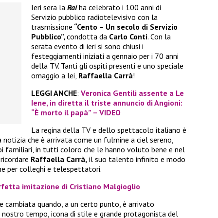
Ieri sera la
Rai
ha celebrato i 100 anni di
Servizio pubblico radiotelevisivo con la
trasmissione
“Cento – Un secolo di Servizio
Pubblico”,
condotta da
Carlo Conti
. Con la
serata evento di ieri si sono chiusi i
festeggiamenti iniziati a gennaio per i 70 anni
della TV. Tanti gli ospiti presenti e uno speciale
omaggio a lei,
Raffaella Carrà
!
LEGGI ANCHE
:
Veronica Gentili assente a Le
Iene, in diretta il triste annuncio di Angioni:
“È morto il papà” – VIDEO
La regina della TV e dello spettacolo italiano è
 notizia che è arrivata come un fulmine a ciel sereno,
 familiari, in tutti coloro che le hanno voluto bene e nel
ricordare
Raffaella Carrà,
il suo talento infinito e modo
ne per colleghi e telespettatori.
fetta imitazione di Cristiano Malgioglio
te cambiata quando, a un certo punto, è arrivato
l nostro tempo, icona di stile e grande protagonista del