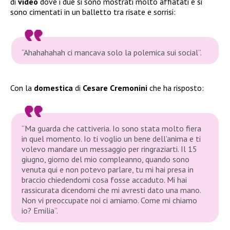
di
video
dove i due si sono mostrati molto affiatati e si
sono cimentati in un balletto tra risate e sorrisi:
“Ahahahahah ci mancava solo la polemica sui social”.
Con la
domestica
di
Cesare Cremonini
che ha risposto:
“Ma guarda che cattiveria. Io sono stata molto fiera
in quel momento. Io ti voglio un bene dell’anima e ti
volevo mandare un messaggio per ringraziarti. Il 15
giugno, giorno del mio compleanno, quando sono
venuta qui e non potevo parlare, tu mi hai presa in
braccio chiedendomi cosa fosse accaduto. Mi hai
rassicurata dicendomi che mi avresti dato una mano.
Non vi preoccupate noi ci amiamo. Come mi chiamo
io? Emilia”.