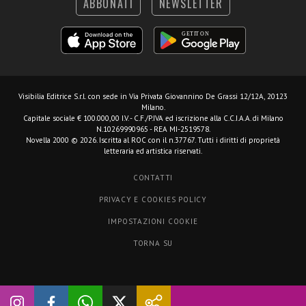
ABBONATI
NEWSLETTER
Visibilia Editrice S.r.l.
con sede in Via Privata Giovannino De Grassi 12/12A, 20123
Milano.
Capitale sociale € 100.000,00 I.V. - C.F./P.IVA ed iscrizione alla C.C.I.A.A. di Milano
N.10269990965 - REA MI-2519578.
Novella 2000 © 2026. Iscritta al ROC con il n.37767. Tutti i diritti di proprietà
letteraria ed artistica riservati.
CONTATTI
PRIVACY E COOKIES POLICY
IMPOSTAZIONI COOKIE
TORNA SU