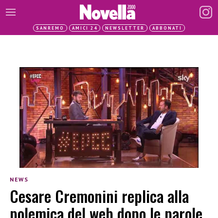
SANREMO
AMICI 24
NEWSLETTER
ABBONATI
NEWS
Cesare Cremonini replica alla
polemica del web dopo le parole