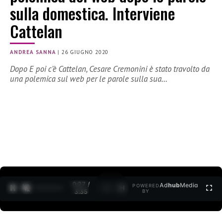
sulla domestica. Interviene
Cattelan
ANDREA SANNA
|
26 GIUGNO 2020
Dopo E poi c’è Cattelan, Cesare Cremonini è stato travolto da
una polemica sul web per le parole sulla sua…
0:27 /
Ad
hub
Media
POWERED
1
/
2
3:35
BY