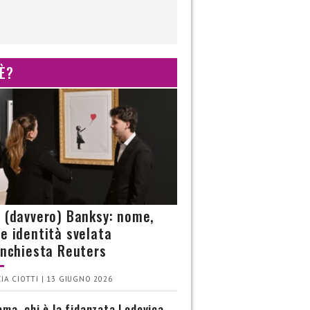
 È?
è (davvero) Banksy: nome,
 e identità svelata
’inchiesta Reuters
IA CIOTTI | 13 GIUGNO 2026
ma, chi è la fidanzata Lodovica