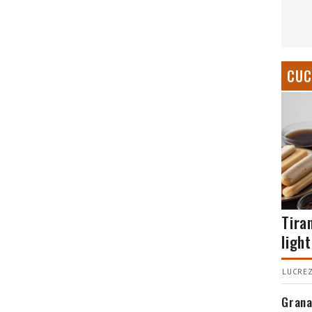
CUC
Tira
light
LUCREZ
Grana