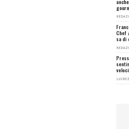
anche
gour
REDAZI
Franc
Chef 
sa di
REDAZI
Press
senti
veloci
LUCREZ