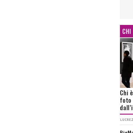
CHI
Chi 
foto
dall
LUCREZ
BigMa