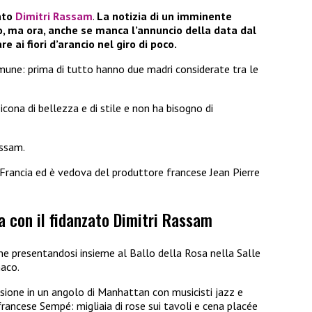
zato
Dimitri Rassam
.
La notizia di un imminente
, ma ora, anche se manca l’annuncio della data dal
e ai fiori d’arancio nel giro di poco.
une: prima di tutto hanno due madri considerate tra le
cona di bellezza e di stile e non ha bisogno di
ssam.
n Francia ed è vedova del produttore francese Jean Pierre
a con il fidanzato Dimitri Rassam
one presentandosi insieme al Ballo della Rosa nella Salle
naco.
sione in un angolo di Manhattan con musicisti jazz e
 francese Sempé: migliaia di rose sui tavoli e cena placée