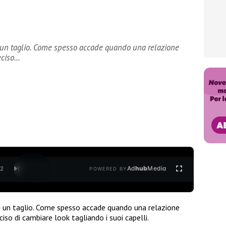
i un taglio. Come spesso accade quando una relazione
eciso…
Ad
hub
Media
/
2
POWERED BY
ci un taglio. Come spesso accade quando una relazione
iso di cambiare look tagliando i suoi capelli.