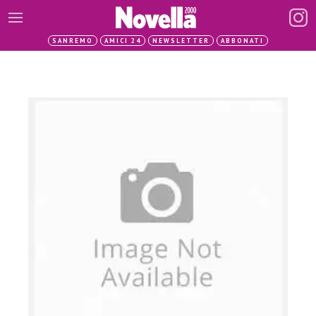
SANREMO
AMICI 24
NEWSLETTER
ABBONATI