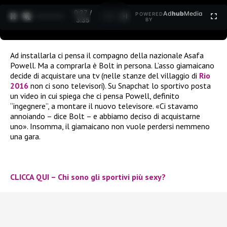
0:27 /
Ad
hub
Media
POWERED
1
/
2
3:35
BY
Ad installarla ci pensa il compagno della nazionale Asafa
Powell. Ma a comprarla è Bolt in persona. L’asso giamaicano
decide di acquistare una tv (nelle stanze del villaggio di
Rio
2016
non ci sono televisori). Su Snapchat lo sportivo posta
un video in cui spiega che ci pensa Powell, definito
“ingegnere”, a montare il nuovo televisore. «Ci stavamo
annoiando – dice Bolt – e abbiamo deciso di acquistarne
uno». Insomma, il giamaicano non vuole perdersi nemmeno
una gara.
CLICCA QUI – Chi sono gli sportivi più sexy?