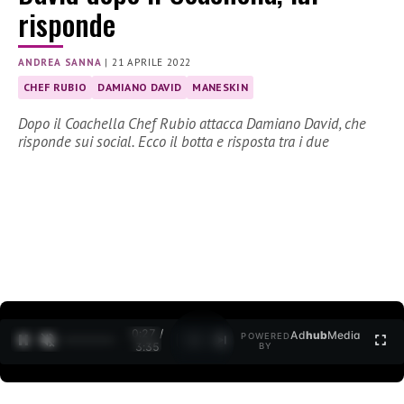
risponde
ANDREA SANNA
|
21 APRILE 2022
CHEF RUBIO
DAMIANO DAVID
MANESKIN
Dopo il Coachella Chef Rubio attacca Damiano David, che
risponde sui social. Ecco il botta e risposta tra i due
0:28 /
Ad
hub
Media
POWERED
1
/
2
3:35
BY