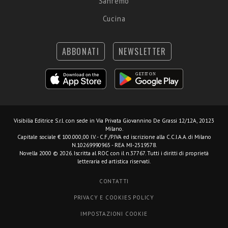
Sanremo
Cucina
ABBONATI
NEWSLETTER
Visibilia Editrice S.r.l.
con sede in Via Privata Giovannino De Grassi 12/12A, 20123
Milano.
Capitale sociale € 100.000,00 I.V. - C.F./P.IVA ed iscrizione alla C.C.I.A.A. di Milano
N.10269990965 - REA MI-2519578.
Novella 2000 © 2026. Iscritta al ROC con il n.37767. Tutti i diritti di proprietà
letteraria ed artistica riservati.
CONTATTI
PRIVACY E COOKIES POLICY
IMPOSTAZIONI COOKIE