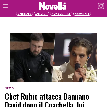
SANREMO
AMICI 24
NEWSLETTER
ABBONATI
NEWS
Chef Rubio attacca Damiano
David dopo il Coachella, lui