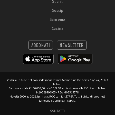
Social
Gossip
Sanremo
Cucina
ABBONATI
NEWSLETTER
Visibilia Editrice S.r.l.
con sede in Via Privata Giovannino De Grassi 12/12A, 20123
Milano.
Capitale sociale € 100.000,00 I.V. - C.F./P.IVA ed iscrizione alla C.C.I.A.A. di Milano
N.10269990965 - REA MI-2519578.
Novella 2000 © 2026. Iscritta al ROC con il n.37767. Tutti i diritti di proprietà
letteraria ed artistica riservati.
CONTATTI