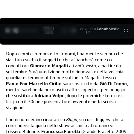
0:27 /
Ad
hub
Media
POWERED
1
/
2
3:35
BY
Dopo giorni di rumors e toto-nomi, finalmente sembra che
sia stato scelto il soggetto che affiancherà come co-
conduttore
Giancarlo Magalli
a
I Fatti Vostri
, a partire da
settembre. Sarà un’edizione molto rinnovata: della vecchia
guardia resteranno al timone soltanto Magalli stesso e
Paolo Fox
.
Marcello Cirillo
sarà sostituito da
Giò Di Tonno
,
mentre sarebbe da poco uscito allo scoperto il personaggio
che sostituirà
Adriana Volpe
, dopo le polemiche feroci e i
litigi con il 70enne presentatore avvenute nella scorsa
stagione.
I primi nomi erano circolati su
Blogo
, su cui si leggeva che a
contendersi la guida dello show accanto al romano vi
fossero 4 donne:
Francesca Fioretti
(Grande Fratello 2009