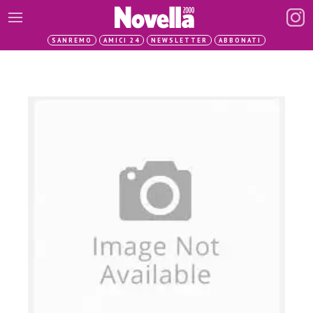
SANREMO
AMICI 24
NEWSLETTER
ABBONATI