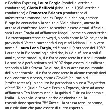
e Pechino Express),
Laura Forgia
(modella, attrice e
conduttrice),
Gloria Bellicchi
(Miss Italia 1998, attrice e
conduttrice) e
Francesca Brienza
(conduttrice di
un’emittente romana locale). Dopo qualche ora, sempre
Blogo ha annunciato la scelta di Viale Mazzini, ancora in
attesa di conferme. Anche se sembra essere ormai ufficiale:
sarà Laura Forgia ad affiancare Magalli come co-conduttrice.
La trentaquattrenne showgirl, bionda come la Volpe, nata in
provincia di Varese, succederà dunque ad Adriana. Il suo vero
nome è
Laura Lena Forgia
, ed è nata il 9 ottobre del 1982.
Laureata in Biotecnologie Mediche, iniziò a sfilare a soli 6
anni e, come modella, si è fatta conoscere in tutto il mondo.
La svolta è però arrivata nel 2007 dopo essersi classificata
seconda a Miss Stresa. Da allora, il suo accesso nel mondo
dello spettacolo: si è fatta conoscere in alcune trasmissioni
tv di enorme successo, come
L’Eredità
(nel ruolo di
‘professoressa’). In seguito ha partecipato pure a
Temptation
Island
, Tale e Quale Show e Pechino Express, oltre ad avere
affiancato Teo Mammucari alla guida di Cultura Moderna su
Italia1. Non solo: è stata anche opinionista della
trasmissione sportiva
Tiki Taka
sulla stessa rete. Insomma,
un curriculum che pare essere di tutto rispetto.