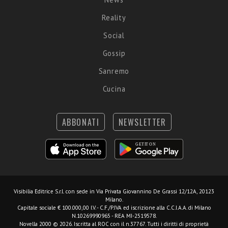
Reality
Social
Gossip
Sanremo
Cucina
ABBONATI
NEWSLETTER
Visibilia Editrice S.r.l.
con sede in Via Privata Giovannino De Grassi 12/12A, 20123
Milano.
Capitale sociale € 100.000,00 I.V. - C.F./P.IVA ed iscrizione alla C.C.I.A.A. di Milano
N.10269990965 - REA MI-2519578.
Novella 2000 © 2026. Iscritta al ROC con il n.37767. Tutti i diritti di proprietà