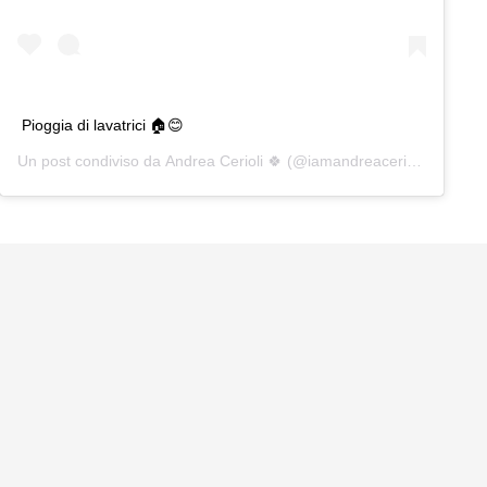
Pioggia di lavatrici 🏠😊
Un post condiviso da
Andrea Cerioli 🍀
(@iamandreacerioli) in data: