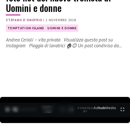
Uomini e donne
STEFANO D'ONOFRIO
|
1 NOVEMBRE 2018
TEMPTATION ISLAND
UOMINI E DONNE
Andrea Cerioli – vita privata Visualizza questo post su
Instagram Pioggia di lavatrici 🏠😊 Un post condiviso da…
0:04 /
Ad
hub
Media
POWERED
1
/
2
1:40
BY