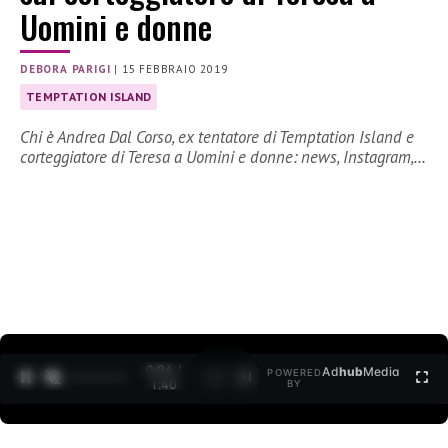
Uomini e donne
DEBORA PARIGI
|
15 FEBBRAIO 2019
TEMPTATION ISLAND
Chi è Andrea Dal Corso, ex tentatore di Temptation Island e
corteggiatore di Teresa a Uomini e donne: news, Instagram,…
0:07 /
Ad
hub
Media
POWERED
1
/
2
1:40
BY