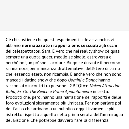
C’è chi sostiene che questi esperimenti televisivi inclusivi
abbiano
normalizzato i rapporti omosessuali
agli occhi
dei telespettatori. Sarà. È vero che nei reality show c’è quasi
sempre una quota queer, meglio se single, estroversa e,
perché no!, un po’ spettacolare. Bingo se durante il percorso
si innamora, per mancanza di alternative, dell’etero di turno
che, essendo etero, non ricambia. È anche vero che non sono
mancati i dating show che dopo
Uomini e Donne
hanno
raccontato incontri tra persone LGBTQIA+.
Naked Attraction
Italia
,
Ex On The Beach
e
Primo Appuntamento
in testa.
Prodotti che, però, hanno una narrazione dei rapporti e delle
loro evoluzioni sicuramente più limitata. Per non parlare poi
del fatto che arrivano a un pubblico oggettivamente più
ristretto rispetto a quello della prima serata dell’ammiraglia
del Biscione. Che potrebbe davvero fare la differenza.