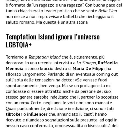
è formata da “un ragazzo e una ragazza”. Con buona pace del
tanto chiacchierato leader politico che se sente
Bella Ciao
non riesce a non improvvisare balletti che riecheggiano il
saluto romano. Ma questa è un’altra storia.
Temptation Island ignora l’universo
LGBTQIA+
Torniamo a
Temptation Island
che è, sicuramente, più
decoroso. In una recente intervista a
La Stampa
,
Raffaella
Mennoia
, storico braccio destro di
Maria De Filippi
, ha
sfiorato l’argomento. Parlando di un eventuale coming out
sull’isola delle tentazioni ha detto: «Se venisse fuori
spontaneamente, ben venga. Ma se un protagonista mi
confidasse di essere attratto anche da persone del suo
stesso genere sarebbe indelicato che il partner lo scoprisse
con un rvm». Certo, negli anni le voci non sono mancate.
Quasi puntualmente, di edizione in edizione, ci sono stati
tiktoker
o
influencer
che, annunciato il “cast”, hanno
ricevuto e rilanciato segnalazioni sulla presunta, ad oggi in
nessun caso confermata, omosessualità o bisessualità del