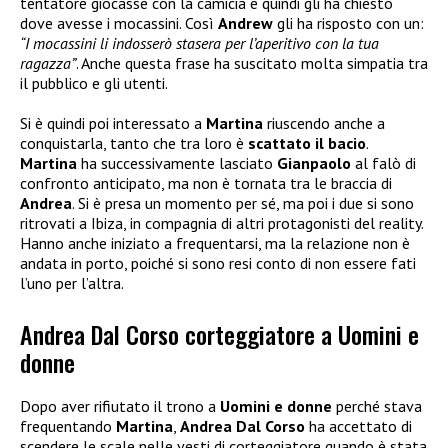
tentatore giocasse con la camicia e quindi gli ha chiesto
dove avesse i mocassini. Così
Andrew
gli ha risposto con un:
“I mocassini li indosserò stasera per l’aperitivo con la tua
ragazza”
. Anche questa frase ha suscitato molta simpatia tra
il pubblico e gli utenti.
Si è quindi poi interessato a
Martina
riuscendo anche a
conquistarla, tanto che tra loro è
scattato il bacio
.
Martina
ha successivamente lasciato
Gianpaolo
al falò di
confronto anticipato, ma non è tornata tra le braccia di
Andrea
. Si è presa un momento per sé, ma poi i due si sono
ritrovati a Ibiza, in compagnia di altri protagonisti del reality.
Hanno anche iniziato a frequentarsi, ma la relazione non è
andata in porto, poiché si sono resi conto di non essere fati
l’uno per l’altra.
Andrea Dal Corso corteggiatore a Uomini e
donne
Dopo aver rifiutato il trono a
Uomini e donne
perché stava
frequentando
Martina
,
Andrea Dal Corso
ha accettato di
scendere le scale nelle vesti di corteggiatore quando è stata