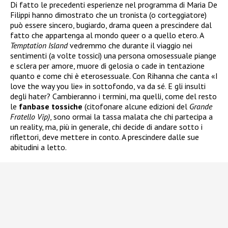
Di fatto le precedenti esperienze nel programma di Maria De
Filippi hanno dimostrato che un tronista (o corteggiatore)
può essere sincero, bugiardo, drama queen a prescindere dal
fatto che appartenga al mondo queer o a quello etero. A
Temptation Island
vedremmo che durante il viaggio nei
sentimenti (a volte tossici) una persona omosessuale piange
e sclera per amore, muore di gelosia o cade in tentazione
quanto e come chi è eterosessuale. Con Rihanna che canta «I
love the way you lie» in sottofondo, va da sé. E gli insulti
degli hater? Cambieranno i termini, ma quelli, come del resto
le
fanbase
tossiche
(citofonare alcune edizioni del
Grande
Fratello Vip)
, sono ormai la tassa malata che chi partecipa a
un reality, ma, più in generale, chi decide di andare sotto i
riflettori, deve mettere in conto. A prescindere dalle sue
abitudini a letto.