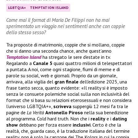
LGBTQIA+
TEMPTATION ISLAND
Come mai il format di Maria De Filippi non ha mai
sperimentato un viaggio nei sentimenti anche con coppie
dello stesso sesso?
Tra proposte di matrimonio, coppie che si mollano, coppie
che si danno una seconda chance, anche quest’anno
Temptation Island
ha stregato le sere d’estate in tv.
Regalando a
Canale 5
quasi quattro milioni di telespettatori
a puntata. A noi, come ogni stagione, fiumi di meme e di
parole su social, web e giornali. Proprio da un giornale,
arrivava, alla vigilia del
gran
finale
dell’edizione 2025, una
frase tanto secca, quanto evidente: «Il reality si è imposto
senza le consuete polemiche social sulla non inclusività del
format che si basa su relazioni eterosessuali e non considera
l’universo LGBTQIA+»,
scriveva
suppergiù 12 mesi fa tra le
pagine de
La Verità
Antonello
Piroso
nella sua benedizione
al programma. Cold hard truth. Non che i
reality
e i
dating
show
debbano per forza essere
inclusivi
. Certo è che la
realtà, che, guarda caso, è la traduzione italiana del termine
reality, non è solo la canzone dei The Kolors in cui la coppia