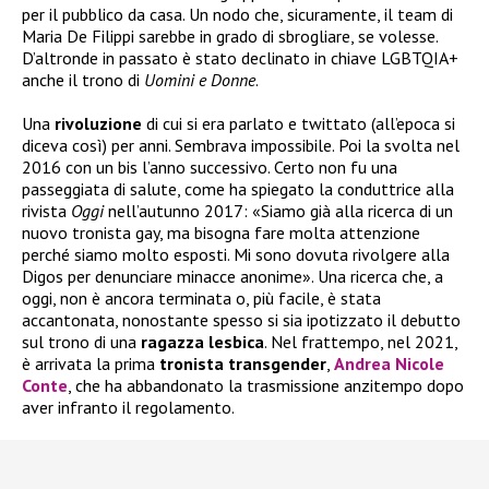
per il pubblico da casa. Un nodo che, sicuramente, il team di
Maria De Filippi sarebbe in grado di sbrogliare, se volesse.
D’altronde in passato è stato declinato in chiave LGBTQIA+
anche il trono di
Uomini e Donne
.
Una
rivoluzione
di cui si era parlato e twittato (all’epoca si
diceva così) per anni. Sembrava impossibile. Poi la svolta nel
2016 con un bis l’anno successivo. Certo non fu una
passeggiata di salute, come ha spiegato la conduttrice alla
rivista
Oggi
nell’autunno 2017: «Siamo già alla ricerca di un
nuovo tronista gay, ma bisogna fare molta attenzione
perché siamo molto esposti. Mi sono dovuta rivolgere alla
Digos per denunciare minacce anonime». Una ricerca che, a
oggi, non è ancora terminata o, più facile, è stata
accantonata, nonostante spesso si sia ipotizzato il debutto
sul trono di una
ragazza
lesbica
. Nel frattempo, nel 2021,
è arrivata la prima
tronista
transgender
,
Andrea Nicole
Conte
, che ha abbandonato la trasmissione anzitempo dopo
aver infranto il regolamento.