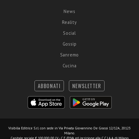
News
Reality
Social
Gossip
Sanremo
Cucina
ABBONATI
NEWSLETTER
Visibilia Editrice S.r.l.
con sede in Via Privata Giovannino De Grassi 12/12A, 20123
Milano.
Capitale sociale € 100.000,00 I.V. - C.F./P.IVA ed iscrizione alla C.C.I.A.A. di Milano