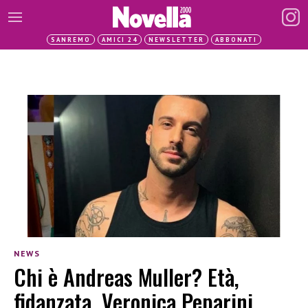
SANREMO
AMICI 24
NEWSLETTER
ABBONATI
NEWS
Chi è Andreas Muller? Età,
fidanzata, Veronica Peparini,