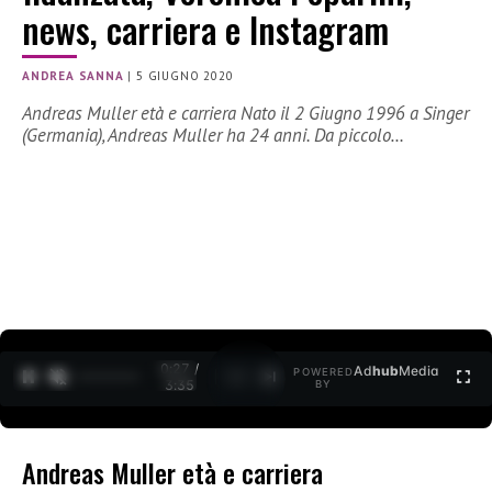
news, carriera e Instagram
ANDREA SANNA
|
5 GIUGNO 2020
Andreas Muller età e carriera Nato il 2 Giugno 1996 a Singer
(Germania), Andreas Muller ha 24 anni. Da piccolo…
0:27 /
Ad
hub
Media
POWERED
1
/
2
3:35
BY
Andreas Muller età e carriera