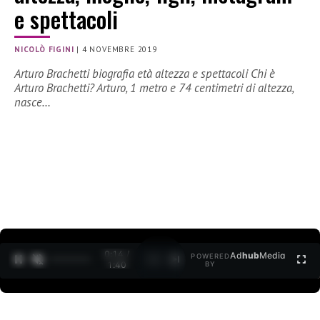
e spettacoli
NICOLÒ FIGINI
|
4 NOVEMBRE 2019
Arturo Brachetti biografia età altezza e spettacoli Chi è
Arturo Brachetti? Arturo, 1 metro e 74 centimetri di altezza,
nasce…
0:15 /
Ad
hub
Media
POWERED
1
/
2
1:40
BY