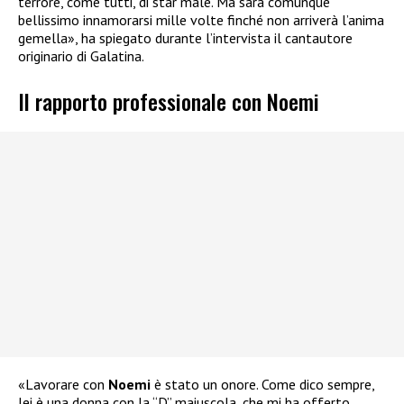
terrore, come tutti, di star male. Ma sarà comunque
bellissimo innamorarsi mille volte finché non arriverà l’anima
gemella», ha spiegato durante l’intervista il cantautore
originario di Galatina.
Il rapporto professionale con Noemi
«Lavorare con
Noemi
è stato un onore. Come dico sempre,
lei è una donna con la “D” maiuscola, che mi ha offerto