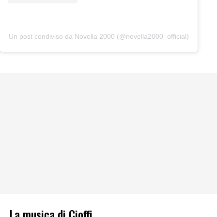
Un post condiviso da Novella 2000 (@novella2000_official)
La musica di Cioffi