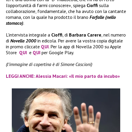
l’opportunità di farmi conoscere», spiega
Cioffi
sulla
collaborazione, fondamentale, che ha avuto con la cantante
romana, con la quale ha prodotto il brano
Farfalle (nello
stomaco)
.
L’intervista integrale a
Cioffi
, di
Barbara Carere
, nel numero
di
Novella 2000
in edicola. Per avere la vostra copia digitale
in promo cliccate
QUI
. Per la app di Novella 2000 su Apple
Store
QUI
e
QUI
per Google Play.
(l’immagine di copertina è di Simone Cascioni)
LEGGI ANCHE: Alessia Macari: «Il mio parto da incubo»