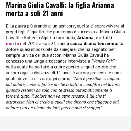
Marina Giulia Cavalli: la figlia Arianna
morta a soli 21 anni
E’ la paura più grande di un genitore, quella di sopravvivere ai
propri figli. E’ quello che purtroppo è successo a Marina Giulia
Cavalli e Roberto Alpi. La loro figlia,
Arianna,
è infatti
morta
nel 2015 a soli 21 anni
a causa di una leucemia.
Un
dolore quasi impossibile da spiegare, che ha segnato per
sempre la vita dei due attori. Marina Giulia Cavalli ha
concesso una lunga e toccante intervista a
“Vanity Fai
r”,
nella quale ha parlato a cuore aperto, di quel dolore che
ancora oggi, a distanza di 11 anni, è ancora presente e con il
quale deve fare i coni ogni giorno:
“Non è possibile scappare
dal dolore, come si fa? Se anche ti butti a capofitto nel lavoro,
quando resterai da solo con te stesso automaticamente ti
tornerà tutto. Il dolore non va attraversato: è lui che ti
attraversa. Non ci credo a quelli che dicono che sfuggono dal
dolore: non c’è niente da fare, perché non si scappa.”