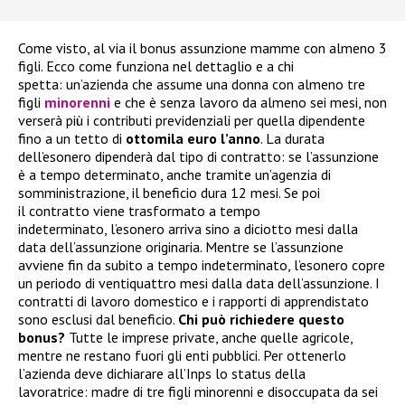
Come visto, al via il bonus assunzione mamme con almeno 3
figli. Ecco come funziona nel dettaglio e a chi
spetta: un’azienda che assume una donna con almeno tre
figli
minorenni
e che è senza lavoro da almeno sei mesi, non
verserà più i contributi previdenziali per quella dipendente
fino a un tetto di
ottomila euro l’anno
. La durata
dell’esonero dipenderà dal tipo di contratto: se l’assunzione
è a tempo determinato, anche tramite un’agenzia di
somministrazione, il beneficio dura 12 mesi. Se poi
il contratto viene trasformato a tempo
indeterminato, l’esonero arriva sino a diciotto mesi dalla
data dell’assunzione originaria. Mentre se l’assunzione
avviene fin da subito a tempo indeterminato, l’esonero copre
un periodo di ventiquattro mesi dalla data dell’assunzione. I
contratti di lavoro domestico e i rapporti di apprendistato
sono esclusi dal beneficio.
Chi può richiedere questo
bonus?
Tutte le imprese private, anche quelle agricole,
mentre ne restano fuori gli enti pubblici. Per ottenerlo
l’azienda deve dichiarare all’Inps lo status della
lavoratrice: madre di tre figli minorenni e disoccupata da sei