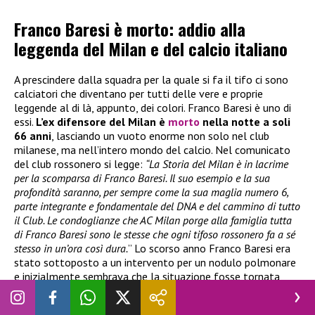
Franco Baresi è morto: addio alla
leggenda del Milan e del calcio italiano
A prescindere dalla squadra per la quale si fa il tifo ci sono
calciatori che diventano per tutti delle vere e proprie
leggende al di là, appunto, dei colori. Franco Baresi è uno di
essi.
L’ex difensore del Milan è
morto
nella notte a soli
66 anni
, lasciando un vuoto enorme non solo nel club
milanese, ma nell’intero mondo del calcio. Nel comunicato
del club rossonero si legge:
“La Storia del Milan è in lacrime
per la scomparsa di Franco Baresi. Il suo esempio e la sua
profondità saranno, per sempre come la sua maglia numero 6,
parte integrante e fondamentale del DNA e del cammino di tutto
il Club. Le condoglianze che AC Milan porge alla famiglia tutta
di Franco Baresi sono le stesse che ogni tifoso rossonero fa a sé
stesso in un’ora così dura.
” Lo scorso anno Franco Baresi era
stato sottoposto a un intervento per un nodulo polmonare
e inizialmente sembrava che la situazione fosse tornata
sotto controllo. Poi, però, le sue condizioni sono peggiorate
fino alla tragica notizia della morte.